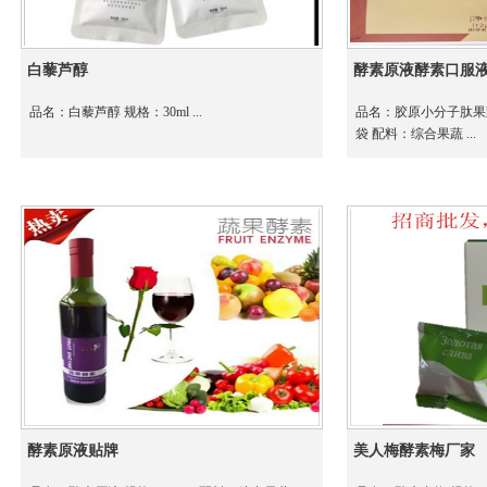
白藜芦醇
酵素原液酵素口服
品名：白藜芦醇 规格：30ml ...
品名：胶原小分子肽果蔬酵
袋 配料：综合果蔬 ...
酵素原液贴牌
美人梅酵素梅厂家