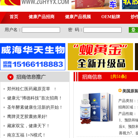
[共51条]
郑州桂仁医药藏原贡草
！
美国原
健康元“博德科技”首次招商！
产品类别：
圣年酵素健康生活新的开始！
招商区域：
产品性能：
鹰牌灵芝胶囊效果好!
1、预防和
藏家双宝，健康天下！
应4、预防
善视力7、
南京五福 1+N模式！