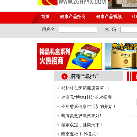
郑州桂仁医药藏原贡草
！
健康元“博德科技”首次招商！
圣年酵素健康生活新的开始！
鹰牌灵芝胶囊效果好!
藏家双宝，健康天下！
南京五福 1+N模式！