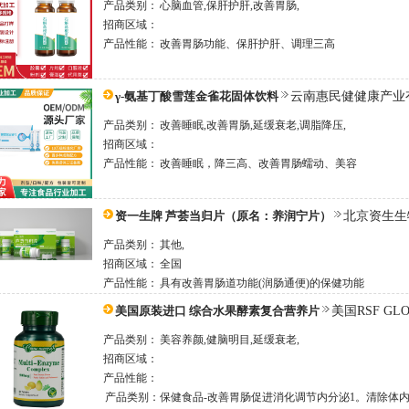
产品类别：
心脑血管,保肝护肝,改善胃肠,
招商区域：
产品性能：
改善胃肠功能、保肝护肝、调理三高
γ-氨基丁酸雪莲金雀花固体饮料
云南惠民健健康产业
产品类别：
改善睡眠,改善胃肠,延缓衰老,调脂降压,
招商区域：
产品性能：
改善睡眠，降三高、改善胃肠蠕动、美容
资一生牌 芦荟当归片（原名：养润宁片）
北京资生生
产品类别：
其他,
招商区域：
全国
产品性能：
具有改善胃肠道功能(润肠通便)的保健功能
美国原装进口 综合水果酵素复合营养片
美国RSF GL
产品类别：
美容养颜,健脑明目,延缓衰老,
招商区域：
产品性能：
产品类别：保健食品-改善胃肠促进消化调节内分泌1。清除体