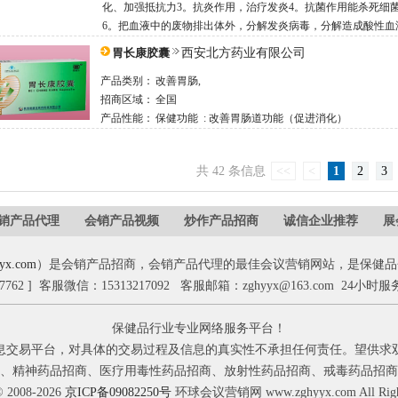
化、加强抵抗力3。抗炎作用，治疗发炎4。抗菌作用能杀死细
6。把血液中的废物排出体外，分解发炎病毒，分解造成酸性血
胃长康胶囊
西安北方药业有限公司
产品类别：
改善胃肠,
招商区域：
全国
产品性能：
保健功能 : 改善胃肠道功能（促进消化）
共 42 条信息
<<
<
1
2
3
销产品代理
会销产品视频
炒作产品招商
诚信企业推荐
展
yx.com
）是会销产品招商，会销产品代理的最佳会议营销网站，是保健品
17762 ] 客服微信：15313217092 客服邮箱：zghyyx@163.com 24小时服
保健品行业专业网络服务平台！
息交易平台，对具体的交易过程及信息的真实性不承担任何责任。望供求
、精神药品招商、医疗用毒性药品招商、放射性药品招商、戒毒药品招商
© 2008-2026
京ICP备09082250号
环球会议营销网 www.zghyyx.com All Rights