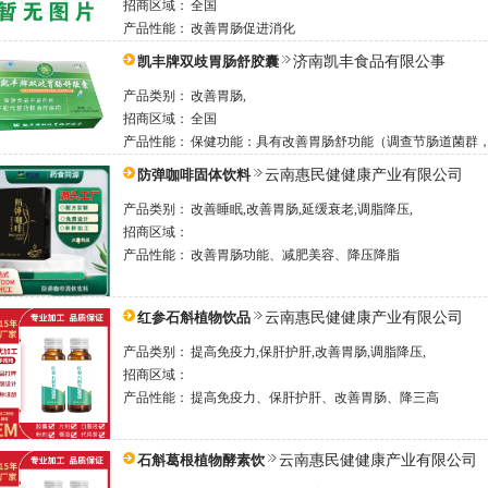
招商区域：
全国
产品性能：
改善胃肠促进消化
凯丰牌双歧胃肠舒胶囊
济南凯丰食品有限公事
产品类别：
改善胃肠,
招商区域：
全国
产品性能：
保健功能：具有改善胃肠舒功能（调查节肠道菌群
防弹咖啡固体饮料
云南惠民健健康产业有限公司
产品类别：
改善睡眠,改善胃肠,延缓衰老,调脂降压,
招商区域：
产品性能：
改善胃肠功能、减肥美容、降压降脂
红参石斛植物饮品
云南惠民健健康产业有限公司
产品类别：
提高免疫力,保肝护肝,改善胃肠,调脂降压,
招商区域：
产品性能：
提高免疫力、保肝护肝、改善胃肠、降三高
石斛葛根植物酵素饮
云南惠民健健康产业有限公司