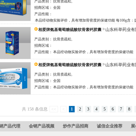
产品类别：
抗骨质疏松,
招商区域：
全国
产品性能：
本品经动物实验评价，具有增加骨密度的保健功能 每100g含：盐酸
相爱牌氨基葡萄糖硫酸软骨素钙胶囊
山东科举药业有
产品类别：
抗骨质疏松,
招商区域：
产品性能：
本品经动物实验评价，具有增加骨密度的保健功能
相爱牌氨基葡萄糖硫酸软骨素钙胶囊
山东科举药业有
产品类别：
抗骨质疏松,
招商区域：
全国
产品性能：
本品经动物实验评价，具有增加骨密度的保健功能
共 158 条信息
<<
<
1
2
3
4
5
6
7
8
销产品代理
会销产品视频
炒作产品招商
诚信企业推荐
展