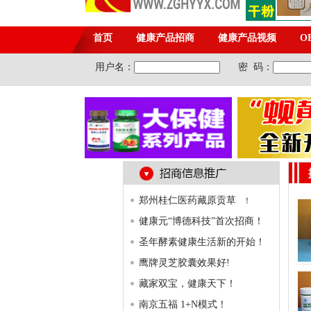
郑州桂仁医药藏原贡草
！
健康元“博德科技”首次招商！
圣年酵素健康生活新的开始！
鹰牌灵芝胶囊效果好!
藏家双宝，健康天下！
南京五福 1+N模式！