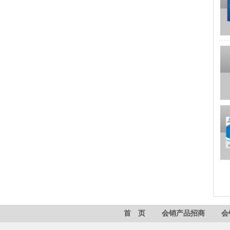
首 页
会销产品招商
会