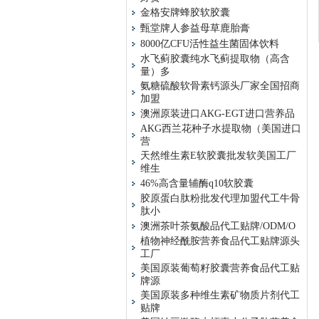
金格安牌蜂胶软胶囊
甄堂牌人参益母草鹿胎膏
8000亿CFU活性益生菌固体饮料
水飞蓟胶囊纯水飞蓟提取物（高含
量）多
氨糖硫酸软骨素钙源头厂家全国招商
加盟
澳洲原装进口AKG-EGT进口营养品
AKG西兰花种子水提取物（美国进口
营
天然维生素E软胶囊批发软美国工厂
维生
46%高含量辅酶q10软胶囊
胶原蛋白肽粉批发代理加盟代工牛骨
肽小
澳洲茶叶茶氨酸品代工贴牌/ODM/O
植物神经酰胺营养食品代工贴牌源头
工厂
美国原装葡萄籽胶囊营养食品代工贴
牌源
美国原装多种维生素矿物质片剂代工
贴牌