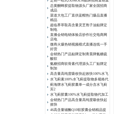
定制一站式ODMOEM贴牌招商直销直
总黄酮蜂胶提取物源头厂家全国招商
成品
渠道大包工厂直供蓝帽热门爆品直播
精品
超临界萃取高含量灵芝孢子油贴牌定
制电
直播会销电销体验店炒作社交电商网
店电
微商火爆热销视频模式直播连线一手
好货
会销热门产品贴牌定制青晨牌氨糖硫
酸软
氨糖招商软骨素代理源头工厂贴牌定
制加
高含量高纯度吸收快起效快100%水飞
水飞蓟素100%水飞蓟提取物多规格代
蓟海牌水飞蓟胶囊单一成分含水飞蓟
宾2
水飞蓟胶囊100%水飞蓟提取物代加工
会销热门产品高含量高纯度吸收快起
效快
46高含量辅酶Q10软胶囊会销精品提