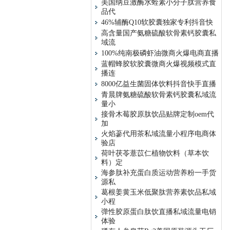
美国纳豆激酶水蛭素小分子肽营养食
品代
46%辅酶Q10软胶囊独家专利抖音快
高含量国产氨糖硫酸软骨素钙胶囊私
域流
100%纯南极磷虾油微商火爆电商直播
蓝帽蜂胶软胶囊微商火爆视频模式直
播连
8000亿益生菌固体饮料抖音快手直播
青晨牌氨糖硫酸软骨素钙胶囊私域流
量小
接骨木莓胶原肽饮品贴牌定制oem代
加
火焰蔘代用茶私域流量小程序电商体
验店
荷叶茯苓薏苡仁植物饮料（草本饮
料）定
海参肽补充蛋白质运动营养粉一手货
源私
葛根姜黄玉米低聚肽营养素饮品私域
小程
弹性胶原蛋白肽饮直播私域流量电销
体验