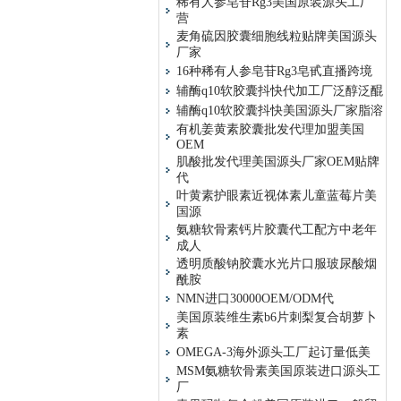
稀有人参皂苷Rg3美国原装源头工厂
营
麦角硫因胶囊细胞线粒贴牌美国源头
厂家
16种稀有人参皂苷Rg3皂甙直播跨境
辅酶q10软胶囊抖快代加工厂泛醇泛醌
辅酶q10软胶囊抖快美国源头厂家脂溶
有机姜黄素胶囊批发代理加盟美国
OEM
肌酸批发代理美国源头厂家OEM贴牌
代
叶黄素护眼素近视体素儿童蓝莓片美
国源
氨糖软骨素钙片胶囊代工配方中老年
成人
透明质酸钠胶囊水光片口服玻尿酸烟
酰胺
NMN进口30000OEM/ODM代
美国原装维生素b6片刺梨复合胡萝卜
素
OMEGA-3海外源头工厂起订量低美
MSM氨糖软骨素美国原装进口源头工
厂