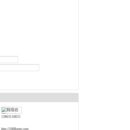
13863118653
http://1688oem.com