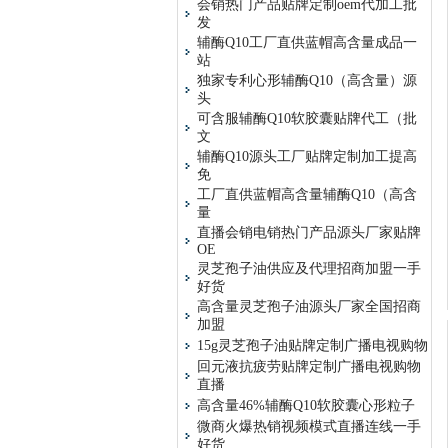
会销热门产品贴牌定制oem代加工批
发
辅酶Q10工厂直供蓝帽高含量成品一
站
独家专利心形辅酶Q10（高含量）源
头
可含服辅酶Q10软胶囊贴牌代工（批
文
辅酶Q10源头工厂贴牌定制加工提高
免
工厂直供蓝帽高含量辅酶Q10（高含
量
直播会销电销热门产品源头厂家贴牌
OE
灵芝孢子油供应及代理招商加盟一手
好货
高含量灵芝孢子油源头厂家全国招商
加盟
15g灵芝孢子油贴牌定制广播电视购物
回元液抗疲劳贴牌定制广播电视购物
直播
高含量46%辅酶Q10软胶囊心形粒子
微商火爆热销视频模式直播连线一手
好货