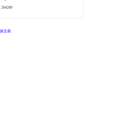
264200
谨慎交易
.