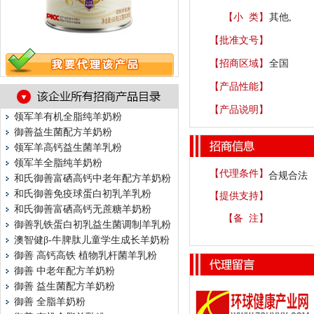
【小 类】
其他,
【批准文号】
【招商区域】
全国
【产品性能】
【产品说明】
领军羊有机全脂纯羊奶粉
御善益生菌配方羊奶粉
领军羊高钙益生菌羊乳粉
领军羊全脂纯羊奶粉
【代理条件】
合规合法
和氏御善富硒高钙中老年配方羊奶粉
和氏御善免疫球蛋白初乳羊乳粉
【提供支持】
和氏御善富硒高钙无蔗糖羊奶粉
【备 注】
御善乳铁蛋白初乳益生菌调制羊乳粉
澳智健β-牛脾肽儿童学生成长羊奶粉
御善 高钙高铁 植物乳杆菌羊乳粉
御善 中老年配方羊奶粉
御善 益生菌配方羊奶粉
御善 全脂羊奶粉