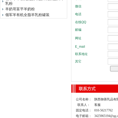
乳粉
羊奶哥富平羊奶粉
领军羊有机全脂羊乳粉罐装
公司名称：
陕西御善乳品有
联系人：
客服
固定电话：
010-56217762
电子邮箱：
3425965194@qq.