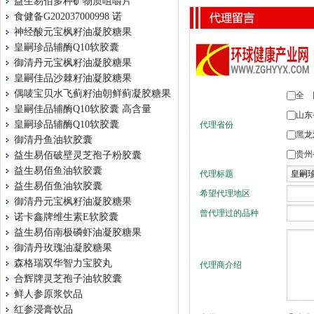
益生易佰多种矿物质咀嚼片
食健备G202037000998 诺
神经酸元宝枫籽油凝胶糖果
皇嗣珍品辅酶Q10软胶囊
御清丹元宝枫籽油凝胶糖果
皇嗣佳品沙棘籽油凝胶糖果
偶唛宝贝水飞蓟籽油朝鲜蓟凝胶糖果
皇嗣佳品辅酶Q10软胶囊 高含量
皇嗣珍品辅酶Q10软胶囊
御清丹鱼油软胶囊
益生易佰破壁灵芝孢子粉胶囊
益生易佰鱼油软胶囊
益生易佰鱼油软胶囊
御清丹元宝枫籽油凝胶糖果
诺卡鑫牌维生素E软胶囊
益生易佰南极磷虾油凝胶糖果
御清丹玫瑰油凝胶糖果
森格瑞双华智力宝胶丸
合辉牌灵芝孢子油软胶囊
鲜人参原浆饮品
红参浸膏饮品