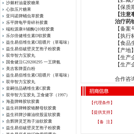
【贮藏
沙棘籽油凝胶糖果
【保质
心肽压片糖果
【注意
亚玛诺牌蛹虫草胶囊
治疗药
乐平牌龟甲骨碎补胶囊
【备案
端粒源康®辅酶Q10软胶囊
【执行
乐尔倍健维生素D软胶囊
益生易佰维生素C咀嚼片（草莓味）
【食品
益生易佰破壁灵芝孢子粉胶囊
【产地
双华智力宝胶丸
【生产
国食健注G20200295 一王牌氨
【生产
美吉客牌蛋白粉
益生易佰维生素C咀嚼片（草莓味）
合作咨询
双华智力宝胶丸
皇嗣佳品硒维生素C胶囊
双华智力宝胶丸 卫食健字（1997）
海盈牌蜂胶软胶囊
【代理条件】
益生祥牌蜂胶铬酵母软胶囊
【提供支持】
益生祥牌沙棘油绞股蓝软胶囊
合辉牌灵芝孢子油软胶囊
【备 注】
益生易佰破壁灵芝孢子粉胶囊