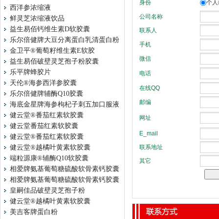
西洋参浓缩液
鲜灵芝浓缩液饮品
益生易佰钙维生素D软胶囊
乐尔倍健牌大豆分离蛋白乳清蛋白粉
金卫平®葡萄籽维生素E软胶
益生易佰破壁灵芝孢子粉胶囊
乐平牌蜂胶片
天伦®海参西洋参胶囊
乐尔倍健牌辅酶Q10胶囊
海底金星牌海参枸杞子刺五加口服液
健云堂®番茄红素软胶囊
健云堂番茄红素软胶囊
健云堂®番茄红素软胶囊
健云堂®越橘叶黄素软胶囊
端粒源康®辅酶Q10软胶囊
相爱牌氨基葡萄糖硫酸软骨素钙胶囊
相爱牌氨基葡萄糖硫酸软骨素钙胶囊
皇嗣佳品破壁灵芝孢子粉
健云堂®越橘叶黄素软胶囊
美吉客牌蛋白粉