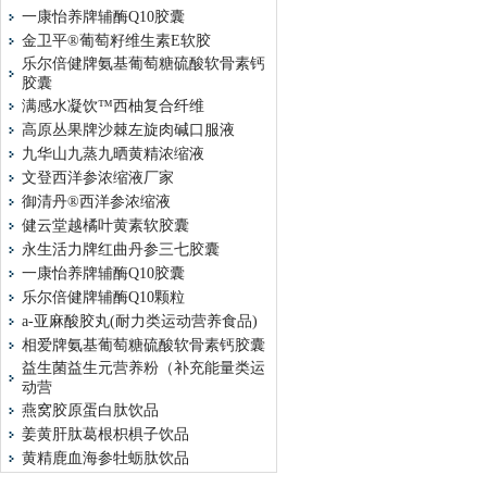
一康怡养牌辅酶Q10胶囊
金卫平®葡萄籽维生素E软胶
乐尔倍健牌氨基葡萄糖硫酸软骨素钙
胶囊
满感水凝饮™西柚复合纤维
高原丛果牌沙棘左旋肉碱口服液
九华山九蒸九晒黄精浓缩液
文登西洋参浓缩液厂家
御清丹®西洋参浓缩液
健云堂越橘叶黄素软胶囊
永生活力牌红曲丹参三七胶囊
一康怡养牌辅酶Q10胶囊
乐尔倍健牌辅酶Q10颗粒
a-亚麻酸胶丸(耐力类运动营养食品)
相爱牌氨基葡萄糖硫酸软骨素钙胶囊
益生菌益生元营养粉（补充能量类运
动营
燕窝胶原蛋白肽饮品
姜黄肝肽葛根枳椇子饮品
黄精鹿血海参牡蛎肽饮品