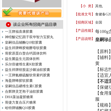
【小 类】
其他,
【批准文号】
食健备G202
【招商区域】
全国
【产品性能】
每
100g
一王牌福喜康胶囊
神经酸记忆因子双华智力宝胶丸
【产品说明】
皇嗣珍
皇嗣佳品辅酶Q10软胶囊
益生祥牌蜂胶铬酵母软胶囊
【原料
骨胶原蛋白螯合钙固体饮料
【辅料
益生菌益生元固体饮料
黄
乐尔倍健维生素K软胶囊
【标志
益生祥牌绞股蓝沙棘油软胶囊
【适宜
一王牌氨糖硫酸软骨素钙胶囊
海盈牌蜂胶软胶囊
【不适
皇嗣佳品硒维生素C胶囊
【保健
合辉牌灵芝孢子油软胶囊
【食用
DHA藻油凝胶糖果
服
骨捷力复合压片糖果
【规格
哈特牌辅酶Q10胶囊