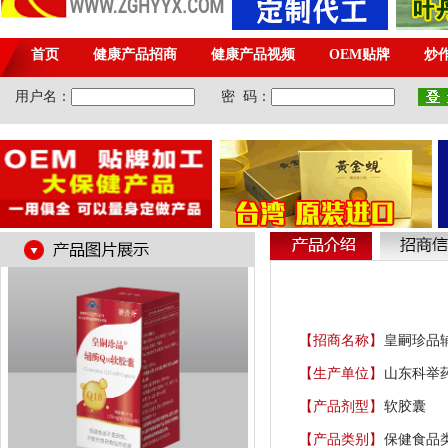
【招商名称】
皇嗣珍品辅
【生产单位】
山东科举
【产品剂型】
软胶囊
【产品类别】
保健食品