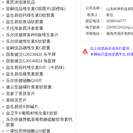
黄芪浓缩液饮品
公司名称：
皇嗣佳品维生素C咀嚼片(甜橙味)
山东科举药业有
联系人：
蔚总
益生易佰钙维生素D软胶囊
固定电话：
18389144777
益生易佰鱼油软胶囊
电子邮箱：
2201913241@qq.
天伦海参西洋参胶囊
详细地址：
威海市高区初村镇山
乐尔倍健牌多种B族维生素片
乐尔倍健维生素K软胶囊
皇嗣佳品硒维生素C胶囊
以上信息由企业自行提供，
国食健注G20230420 乐平牌
本网站只提供交易平台,对
国食健注G20140824 海盈牌
益生易佰钙维生素D片（牛奶味)
益生易佰褪黑素胶囊
乐尔倍健辅酶Q10片
健云堂越橘叶黄素软胶囊
党参丁香茯苓片
葛根灵芝片
益生易佰®胆碱片
金卫平®葡萄籽维生素E软胶
乐尔倍健牌氨基葡萄糖硫酸软骨素钙
胶囊
一康怡养牌辅酶Q10胶囊