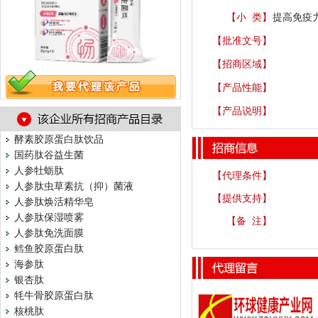
【小 类】
提高免疫力
【批准文号】
【招商区域】
【产品性能】
【产品说明】
酵素胶原蛋白肽饮品
国药肽谷益生菌
人参牡蛎肽
【代理条件】
人参肽虫草素抗（抑）菌液
【提供支持】
人参肽焕活精华皂
人参肽保湿喷雾
【备 注】
人参肽免洗面膜
鳕鱼胶原蛋白肽
海参肽
银杏肽
牦牛骨胶原蛋白肽
核桃肽