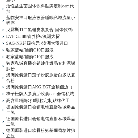
活性益生菌固体饮料贴牌定制oem代
加
蓝帽安神口服液改善睡眠私域流量小
程序
戈露斯TI二氢槲皮素复合 固体饮料/
EVF Cell血管养护//澳洲大贸
SAG·NK超级抗元 /澳洲大贸进口
独家蓝帽/辅酶O10口服液
独家蓝帽/辅酶O10口服液
独家私域直播会销炒作爆品专利泥鳅
肽粉
澳洲原装进口茄子粉胶原蛋白多肽复
合粉
澳洲原装进口AKG.EGT金顶侧边（
樟子松牌人参鹿胎胶囊oem会销私域
高含量辅酶Q10颗粒定制贴牌代工
德国原装进口会销电销直播私域爆品
二氢
德国原装进口会销电销直播私域爆品
二氢
德国原装进口软骨粉氨基葡萄糖片独
立压