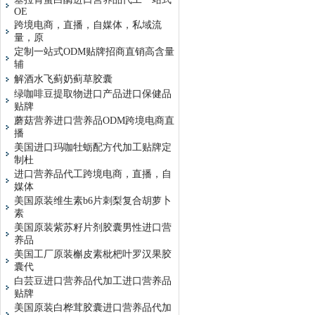
OE
跨境电商，直播，自媒体，私域流
量，原
定制一站式ODM贴牌招商直销高含量
辅
解酒水飞蓟奶蓟草胶囊
绿咖啡豆提取物进口产品进口保健品
贴牌
蘑菇营养进口营养品ODM跨境电商直
播
美国进口玛咖牡蛎配方代加工贴牌定
制杜
进口营养品代工跨境电商，直播，自
媒体
美国原装维生素b6片刺梨复合胡萝卜
素
美国原装紫苏籽片剂胶囊男性进口营
养品
美国工厂原装槲皮素枇杷叶罗汉果胶
囊代
白芸豆进口营养品代加工进口营养品
贴牌
美国原装白桦茸胶囊进口营养品代加