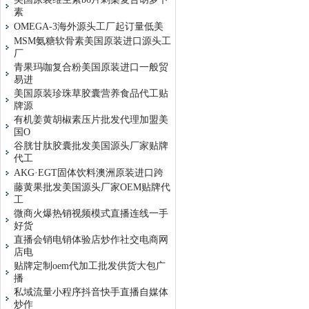
素
OMEGA-3海外源头工厂起订量低美
MSM氨糖软骨素美国原装进口源头工
厂
青果玛咖复合粉美国原装进口一般贸
易进
美国原装珍珠草胶囊营养食品代工贴
牌源
有机姜黄胡椒素压片批发代理加盟美
国O
谷胱甘肽胶囊批发美国源头厂家贴牌
代工
AKG·EGT固体饮料澳洲原装进口跨
藤黄果批发美国源头厂家OEM贴牌代
工
微商火爆热销视频模式直播连线一手
好货
直播会销电销体验店炒作社交电商网
店电
贴牌定制oem代加工批发供货大包广
播
私域流量小程序抖音快手直播自媒体
炒作