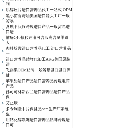
制
肌醇压片进口营养品代工一站式 ODM
黑小茴香籽油美国进口源头工厂一般
贸易
含碘甲状腺跨境进口产品一般贸易进
口进
辅酶Q10颗粒速溶可含服高含量渠道
大
肉桂胶囊进口营养品代工 进口营养品
一
进口营养品贴牌代加工AKG美国原装
进
飞燕果OEM贴牌一般贸易进口进口保
健
苹果醋进口产品进口营养品跨境电商
产品
佛司可林新西兰进口营养品进口产品
保
艾止康
多专利囊中片保健品oem生产厂家维
生
胆钙化醇澳洲进口营养品贴牌跨境进
口可