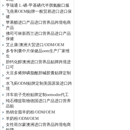
亨瑞通 L-硒-甲基硒代半胱氨酸口服
飞燕果OEM贴牌一般贸易进口进口保
健
苹果醋进口产品进口营养品跨境电商
产品
佛司可林新西兰进口营养品进口产品
保健
艾止康/澳洲大贸进口/ODM/OEM
多专利囊中片保健品oem生产厂家维
生
胆钙化醇澳洲进口营养品贴牌跨境进
口可
大豆多烯卵磷脂酰胆碱胶囊贴牌定制
oe
水飞蓟ODM贴牌定制美国原装进口跨
境
洋车前子壳粉贴牌定制oemodm代工
纯石榴提取物德国进口产品进口营养
品贴
热销全脂羊奶粉/ODM/OEM
羊奶粉/ODM/OEM
女性荷尔蒙澳洲进口营养品跨境电商
贴牌