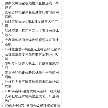
微商火爆热销视频模式直播连线一手
好货
直播会销电销体验店炒作社交电商网
店电
贴牌定制oem代加工批发供货大包广
播
私域流量小程序抖音快手直播自媒体
炒作
专利菌株微商火爆热销视频模式直播
连线
17种益生菌7种益生元直播会销电销体
活性益生菌专利菌株贴牌定制oem代
加
发明专利渠道大包工厂直供蓝帽SC热
门
直播会销电销体验店炒作社交电商网
店电
牡蛎片人参三鞭黄秋葵玛卡玛咖牡蛎
胶囊
100%纯磷虾油凝胶糖果定制一站式贴
人参牡蛎压片糖果渠道大包工厂直供
热门
100%纯磷虾油微商火爆视频模式直播