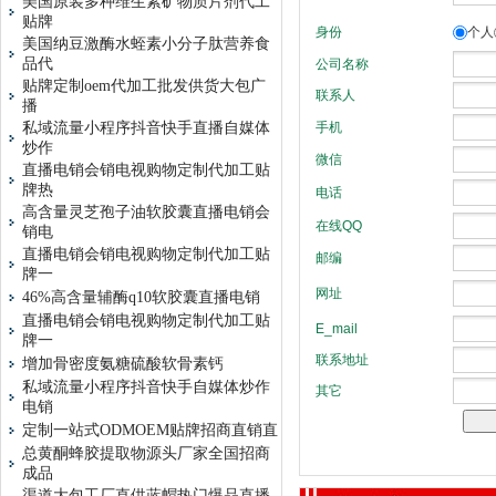
美国原装多种维生素矿物质片剂代工
贴牌
美国纳豆激酶水蛭素小分子肽营养食
品代
贴牌定制oem代加工批发供货大包广
播
私域流量小程序抖音快手直播自媒体
炒作
直播电销会销电视购物定制代加工贴
牌热
高含量灵芝孢子油软胶囊直播电销会
销电
直播电销会销电视购物定制代加工贴
牌一
46%高含量辅酶q10软胶囊直播电销
直播电销会销电视购物定制代加工贴
牌一
增加骨密度氨糖硫酸软骨素钙
私域流量小程序抖音快手自媒体炒作
电销
定制一站式ODMOEM贴牌招商直销直
总黄酮蜂胶提取物源头厂家全国招商
成品
渠道大包工厂直供蓝帽热门爆品直播