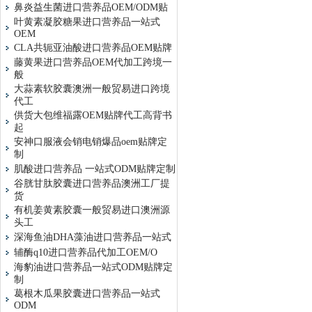
鼻炎益生菌进口营养品OEM/ODM贴
叶黄素凝胶糖果进口营养品一站式
OEM
CLA共轭亚油酸进口营养品OEM贴牌
藤黄果进口营养品OEM代加工跨境一
般
大蒜素软胶囊澳洲一般贸易进口跨境
代工
供货大包维福露OEM贴牌代工高背书
起
安神口服液会销电销爆品oem贴牌定
制
肌酸进口营养品 一站式ODM贴牌定制
谷胱甘肽胶囊进口营养品澳洲工厂提
货
有机姜黄素胶囊一般贸易进口澳洲源
头工
深海鱼油DHA藻油进口营养品一站式
辅酶q10进口营养品代加工OEM/O
海豹油进口营养品一站式ODM贴牌定
制
葛根木瓜果胶囊进口营养品一站式
ODM