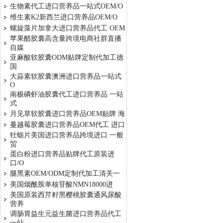
生物素代工进口营养品一站式OEM/O
维生素K2新西兰进口营养品OEM/O
螺旋藻片加拿大进口营养品代工 OEM
苹果醋胶囊高含量跨境电商社群直播
自媒
亚麻酸软胶囊ODM贴牌定制代加工德
国
大蒜素软胶囊澳洲进口营养品一站式
O
南极磷虾油胶囊代工进口营养品 一站
式
月见草软胶囊进口营养品OEM贴牌 海
蔓越莓胶囊进口营养品OEM代工 进口
牡蛎片美国进口营养品跨境进口 一般
贸
蛋白粉进口营养品贴牌代工原装进
口/O
腿黑素OEM/ODM定制代加工清关一
美国烟酰胺单核苷酸NMN18000进
美国原装西芹籽黑樱桃胶囊通风尿酸
营养
调肠胃益生元益生菌进口营养品代工
一站