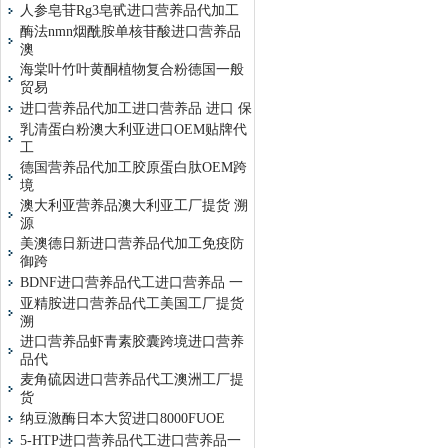
人参皂苷Rg3皂甙进口营养品代加工
酶法nmn烟酰胺单核苷酸进口营养品
澳
海棠叶竹叶黄酮植物复合粉德国一般
贸易
进口营养品代加工进口营养品 进口 保
乳清蛋白粉澳大利亚进口OEM贴牌代
工
德国营养品代加工胶原蛋白肽OEM跨
境
澳大利亚营养品澳大利亚工厂提货 溯
源
美澳德日新进口营养品代加工免疫防
御跨
BDNF进口营养品代工进口营养品 一
亚精胺进口营养品代工美国工厂提货
溯
进口营养品虾青素胶囊跨境进口营养
品代
麦角硫因进口营养品代工澳洲工厂提
货
纳豆激酶日本大贸进口8000FUOE
5-HTP进口营养品代工进口营养品一