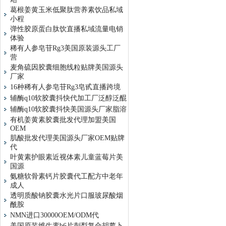
葛根姜黄玉米低聚肽营养素饮品私域
小程
弹性胶原蛋白肽饮直播私域流量电销
体验
稀有人参皂苷Rg3美国原装源头工厂
营
麦角硫因胶囊细胞线粒贴牌美国源头
厂家
16种稀有人参皂苷Rg3皂甙直播跨境
辅酶q10软胶囊抖快代加工厂泛醇泛醌
辅酶q10软胶囊抖快美国源头厂家脂溶
有机姜黄素胶囊批发代理加盟美国
OEM
肌酸批发代理美国源头厂家OEM贴牌
代
叶黄素护眼素近视体素儿童蓝莓片美
国源
氨糖软骨素钙片胶囊代工配方中老年
成人
透明质酸钠胶囊水光片口服玻尿酸烟
酰胺
NMN进口30000OEM/ODM代
美国原装维生素b6片刺梨复合胡萝卜