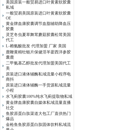
美国原装一般贸易进口叶黄素软胶囊
私域
一般贸易美国原装进口叶黄素软胶囊
OE
黄金牌血康胶囊调节血脂辅助降血压
胶囊
灵芝冬虫夏草舞茸蘑菇胶囊松茸美国
代工
L-赖氨酸批发 代理加盟 厂家 美国
鹿鞭黄精牡蛎片保健淫羊藿西洋参胶
囊鹿
二甲氨基乙醇批发代理加盟美国代工
美
原装进口液体辅酶私域流量小程序电
商抖
原装进口液体辅酶一手货源私域流量
小程
水飞蓟胶囊100%纯水飞蓟提取物私域
黄金牌血康胶囊自媒体私域流量直播
社交
鱼胶原蛋白肽渠道大包工厂直供热门
爆品
金枪鱼鱼胶原蛋白肽固体饮料私域流
量小