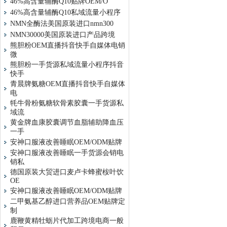
46%高含量辅酶Q10贴牌OEM/O
46%高含量辅酶Q10私域流量小程序
NMN全酶法美国原装进口nmn300
NMN30000美国原装进口产品跨境
熊胆粉OEM直播抖音快手自媒体电销
微
熊胆粉一手货源私域流量小程序抖音
快手
青晨牌氨糖OEM直播抖音快手自媒体
电
牦牛骨粉氨糖软骨素胶囊一手货源私
域流
黄金牌血康胶囊调节血脂辅助降血压
一手
安神口服液改善睡眠OEM/ODM贴牌
安神口服液改善睡眠一手货源会销电
销私
德国原装大贸进口麦卢卡蜂蜜桉叶饮
OE
安神口服液改善睡眠OEM/ODM贴牌
二甲氨基乙醇进口营养品OEM贴牌定
制
鹿鞭黄精牡蛎片代加工跨境电商一般