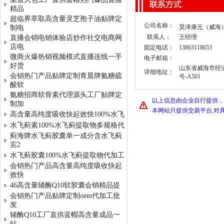
精品
超临界萃取高含量灵芝孢子油贴牌定
公司名称：
昊泽康元（威海
制电
联系人：
王经理
直播会销电销体验店炒作社交电商网
店电
固定电话：
13863118653
微商火爆热销视频模式直播连线一手
电子邮箱：
好货
山东省威海市经
详细地址：
会销热门产品贴牌定制青晨牌氨糖硫
号-A501
酸软
氨糖招商软骨素代理源头工厂贴牌定
以上信息由企业自行提供，
制加
本网站只提供交易平台,对
高含量高纯度吸收快起效快100%水飞
水飞蓟素100%水飞蓟提取物多规格代
蓟海牌水飞蓟胶囊单一成分含水飞蓟
宾2
水飞蓟胶囊100%水飞蓟提取物代加工
会销热门产品高含量高纯度吸收快起
效快
46高含量辅酶Q10软胶囊会销精品提
会销热门产品贴牌定制oem代加工批
发
辅酶Q10工厂直供蓝帽高含量成品一
站