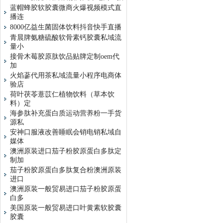
蓝帽蜂胶软胶囊微商火爆视频模式直
播连
8000亿益生菌固体饮料抖音快手直播
青晨牌氨糖硫酸软骨素钙胶囊私域流
量小
接骨木莓胶原肽饮品贴牌定制oem代
加
火焰蔘代用茶私域流量小程序电商体
验店
荷叶茯苓薏苡仁植物饮料（草本饮
料）定
海参肽补充蛋白质运动营养粉一手货
源私
安神口服液改善睡眠会销电销私域自
媒体
澳洲原装进口茄子粉胶原蛋白多肽定
制加
茄子粉胶原蛋白多肽复合粉澳洲原装
进口
澳洲原装一般贸易进口茄子粉胶原蛋
白多
美国原装一般贸易进口叶黄素软胶囊
胶囊