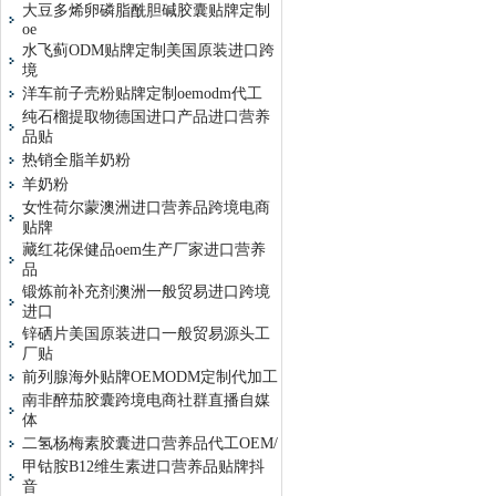
大豆多烯卵磷脂酰胆碱胶囊贴牌定制
oe
水飞蓟ODM贴牌定制美国原装进口跨
境
洋车前子壳粉贴牌定制oemodm代工
纯石榴提取物德国进口产品进口营养
品贴
热销全脂羊奶粉
羊奶粉
女性荷尔蒙澳洲进口营养品跨境电商
贴牌
藏红花保健品oem生产厂家进口营养
品
锻炼前补充剂澳洲一般贸易进口跨境
进口
锌硒片美国原装进口一般贸易源头工
厂贴
前列腺海外贴牌OEMODM定制代加工
南非醉茄胶囊跨境电商社群直播自媒
体
二氢杨梅素胶囊进口营养品代工OEM/
甲钴胺B12维生素进口营养品贴牌抖
音