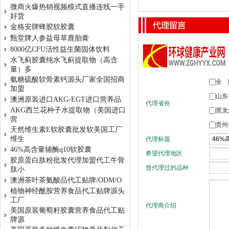
微商火爆热销视频模式直播连线一手
好货
金格安牌蜂胶软胶囊
甄堂牌人参益母草鹿胎膏
8000亿CFU活性益生菌固体饮料
水飞蓟胶囊纯水飞蓟提取物（高含
量）多
氨糖硫酸软骨素钙源头厂家全国招商
加盟
澳洲原装进口AKG-EGT进口营养品
AKG西兰花种子水提取物（美国进口
营
天然维生素E软胶囊批发软美国工厂
维生
46%高含量辅酶q10软胶囊
胶原蛋白肽粉批发代理加盟代工牛骨
肽小
澳洲茶叶茶氨酸品代工贴牌/ODM/O
植物神经酰胺营养食品代工贴牌源头
工厂
美国原装葡萄籽胶囊营养食品代工贴
牌源