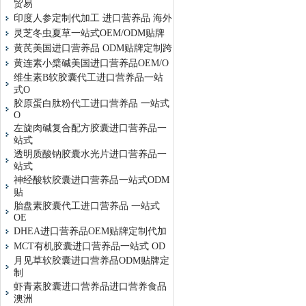
贸易
印度人参定制代加工 进口营养品 海外
灵芝冬虫夏草一站式OEM/ODM贴牌
黄芪美国进口营养品 ODM贴牌定制跨
黄连素小檗碱美国进口营养品OEM/O
维生素B软胶囊代工进口营养品一站
式O
胶原蛋白肽粉代工进口营养品 一站式
O
左旋肉碱复合配方胶囊进口营养品一
站式
透明质酸钠胶囊水光片进口营养品一
站式
神经酸软胶囊进口营养品一站式ODM
贴
胎盘素胶囊代工进口营养品 一站式
OE
DHEA进口营养品OEM贴牌定制代加
MCT有机胶囊进口营养品一站式 OD
月见草软胶囊进口营养品ODM贴牌定
制
虾青素胶囊进口营养品进口营养食品
澳洲