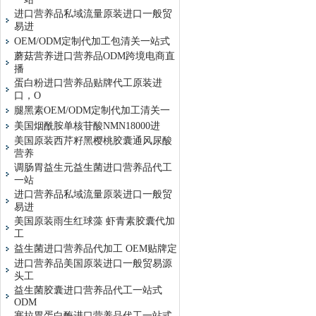
进口营养品私域流量原装进口一般贸
易进
OEM/ODM定制代加工包清关一站式
蘑菇营养进口营养品ODM跨境电商直
播
蛋白粉进口营养品贴牌代工原装进
口，O
腿黑素OEM/ODM定制代加工清关一
美国烟酰胺单核苷酸NMN18000进
美国原装西芹籽黑樱桃胶囊通风尿酸
营养
调肠胃益生元益生菌进口营养品代工
一站
进口营养品私域流量原装进口一般贸
易进
美国原装雨生红球藻 虾青素胶囊代加
工
益生菌进口营养品代加工 OEM贴牌定
进口营养品美国原装进口一般贸易源
头工
益生菌胶囊进口营养品代工一站式
ODM
塞拉胃蛋白酶进口营养品代工一站式