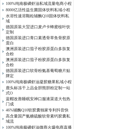
100%纯南极磷虾油私域流量电商小程
8000亿活性益生菌固体饮料私域小程
水溶性速溶颗粒辅酶Q10固体饮料私
域
德国原装大贸进口麦卢卡蜂蜜桉叶饮
定制
德国原装进口青口素透骨草鱼骨胶原
蛋白
澳洲原装进口茄子粉胶原蛋白多肽复
合粉
澳洲原装进口茄子粉胶原蛋白多肽复
合粉
德国原装进口软骨粉氨基葡萄糖片贴
牌定
100%纯南极磷虾油凝胶糖果私域小程
鹿头标冻干上品金胆熊胆粉定制一站
式O
蓝帽改善睡眠安神口服液渠道大包热
门成
46%辅酶Q10软胶囊独家专利抖音快
高含量国产氨糖硫酸软骨素钙胶囊私
域流
100%纯南极磷虾油微商火爆电商直播