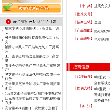
【小 类】
提高免疫力
【批准文号】
【招商区域】
全国
独家专利心形辅酶Q10（高含量）源
【产品性能】
提高免疫力
头
可含服辅酶Q10软胶囊贴牌代工（批
【产品说明】
详见说明书
文
辅酶Q10源头工厂贴牌定制加工提高
免
工厂直供蓝帽高含量辅酶Q10（高含
量
直播会销电销热门产品源头厂家贴牌
OE
灵芝孢子油供应及代理招商加盟一手
【代理条件】
0加盟费
好货
全套帮扶
高含量灵芝孢子油源头厂家全国招商
加盟
【提供支持】
0加盟费
15g灵芝孢子油贴牌定制广播电视购物
迅速打开
回元液抗疲劳贴牌定制广播电视购物
底价供货
直播
【备 注】
高含量46%辅酶Q10软胶囊心形粒子