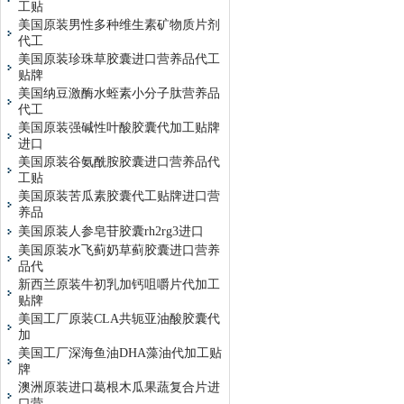
工贴
美国原装男性多种维生素矿物质片剂
代工
美国原装珍珠草胶囊进口营养品代工
贴牌
美国纳豆激酶水蛭素小分子肽营养品
代工
美国原装强碱性叶酸胶囊代加工贴牌
进口
美国原装谷氨酰胺胶囊进口营养品代
工贴
美国原装苦瓜素胶囊代工贴牌进口营
养品
美国原装人参皂苷胶囊rh2rg3进口
美国原装水飞蓟奶草蓟胶囊进口营养
品代
新西兰原装牛初乳加钙咀嚼片代加工
贴牌
美国工厂原装CLA共轭亚油酸胶囊代
加
美国工厂深海鱼油DHA藻油代加工贴
牌
澳洲原装进口葛根木瓜果蔬复合片进
口营