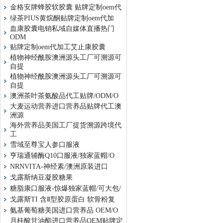
金格安牌蜂胶软胶囊 贴牌定制oem代
绿茶PIUS黄烷酮贴牌定制oem代加
血康胶囊电销私域自媒体直播热门
ODM
贴牌定制oem代加工艾止康胶囊
植物神经酰胺澳洲源头工厂可溯源可
自提
植物神经酰胺澳洲源头工厂可溯源可
自提
澳洲茶叶茶氨酸品代工贴牌/ODM/O
大麦运动营养进口营养品贴牌代工澳
洲源
海外营养品美国工厂提货溯源跨境代
工
雪域至尊宝人参口服液
亨瑞通辅酶Q10口服液/独家蓝帽/O
NRNVITA-神经素/澳洲原装进口
戈露斯纳豆凝胶糖果
糖脂康口服液-惊爆独家蓝帽/可大包/
戈露斯TI 含Ⅱ型胶原蛋白 软骨粉复
氨基葡萄糖美国进口营养品 OEM/O
月桂酸甘油酯进口营养品OEM贴牌定