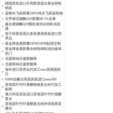
德国原装进口外用胶原蛋白膏会销电
销直
蓝帽水飞蓟胶囊100%纯水飞蓟提取物
元亨御宝辅酶Q10胶囊98.5%含量
越兑康辅酶Q10颗粒速溶会销私域直
播
茄子粉胶原蛋白多肽澳洲原装进口营
养品
黄金牌血康胶囊OEM/ODM贴牌定制
黄金牌血康胶囊会销电销私域自媒体
热门
戈露斯纳豆凝胶糖果
戈露斯纳豆凝胶糖果
海外进口营养品代加工oem美国德国
日
NMN全酶法美国原装进口nmn300
茶海棠叶竹叶黄酮植物复合粉代加工
贴牌
澳大利亚原装进口茶海棠叶竹叶黄酮
复合
茶海棠叶竹叶黄酮复合粉跨境电商直
播自