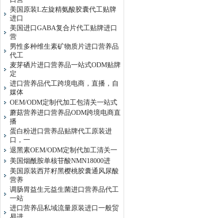
美国原装L左旋精氨酸胶囊代工贴牌
进口
美国进口GABA复合片代工贴牌进口
营
男性多种维生素矿物质片进口营养品
代工
麦芽硒片进口营养品一站式ODM贴牌
定
进口营养品代工跨境电商，直播，自
媒体
OEM/ODM定制代加工包清关一站式
蘑菇营养进口营养品ODM跨境电商直
播
蛋白粉进口营养品贴牌代工原装进
口，一
退黑素OEM/ODM定制代加工清关一
美国烟酰胺单核苷酸NMN18000进
美国原装西芹籽黑樱桃胶囊通风尿酸
营养
调肠胃益生元益生菌进口营养品代工
一站
进口营养品私域流量原装进口一般贸
易进