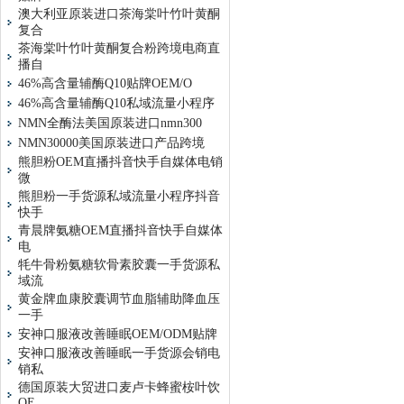
澳大利亚原装进口茶海棠叶竹叶黄酮
复合
茶海棠叶竹叶黄酮复合粉跨境电商直
播自
46%高含量辅酶Q10贴牌OEM/O
46%高含量辅酶Q10私域流量小程序
NMN全酶法美国原装进口nmn300
NMN30000美国原装进口产品跨境
熊胆粉OEM直播抖音快手自媒体电销
微
熊胆粉一手货源私域流量小程序抖音
快手
青晨牌氨糖OEM直播抖音快手自媒体
电
牦牛骨粉氨糖软骨素胶囊一手货源私
域流
黄金牌血康胶囊调节血脂辅助降血压
一手
安神口服液改善睡眠OEM/ODM贴牌
安神口服液改善睡眠一手货源会销电
销私
德国原装大贸进口麦卢卡蜂蜜桉叶饮
OE