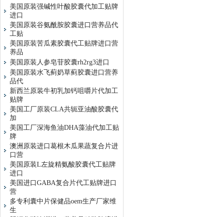
美国原装强碱性叶酸胶囊代加工贴牌
进口
美国原装谷氨酰胺胶囊进口营养品代
工贴
美国原装苦瓜素胶囊代工贴牌进口营
养品
美国原装人参皂苷胶囊rh2rg3进口
美国原装水飞蓟奶草蓟胶囊进口营养
品代
新西兰原装牛初乳加钙咀嚼片代加工
贴牌
美国工厂原装CLA共轭亚油酸胶囊代
加
美国工厂深海鱼油DHA藻油代加工贴
牌
澳洲原装进口葛根木瓜果蔬复合片进
口营
美国原装L左旋精氨酸胶囊代工贴牌
进口
美国进口GABA复合片代工贴牌进口
营
多专利囊中片保健品oem生产厂家维
生