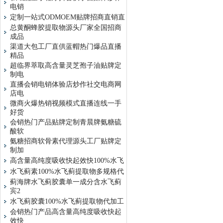
电销
定制一站式ODMOEM贴牌招商直销直
总黄酮蜂胶提取物源头厂家全国招商
成品
渠道大包工厂直供蓝帽热门爆品直播
精品
超临界萃取高含量灵芝孢子油贴牌定
制电
直播会销电销体验店炒作社交电商网
店电
微商火爆热销视频模式直播连线一手
好货
会销热门产品贴牌定制青晨牌氨糖硫
酸软
氨糖招商软骨素代理源头工厂贴牌定
制加
高含量高纯度吸收快起效快100%水飞
水飞蓟素100%水飞蓟提取物多规格代
蓟海牌水飞蓟胶囊单一成分含水飞蓟
宾2
水飞蓟胶囊100%水飞蓟提取物代加工
会销热门产品高含量高纯度吸收快起
效快