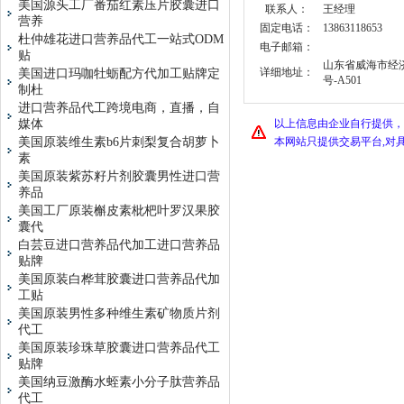
美国源头工厂番茄红素压片胶囊进口
联系人：
王经理
营养
固定电话：
13863118653
杜仲雄花进口营养品代工一站式ODM
电子邮箱：
贴
山东省威海市经
详细地址：
美国进口玛咖牡蛎配方代加工贴牌定
号-A501
制杜
进口营养品代工跨境电商，直播，自
媒体
以上信息由企业自行提供，
美国原装维生素b6片刺梨复合胡萝卜
本网站只提供交易平台,对
素
美国原装紫苏籽片剂胶囊男性进口营
养品
美国工厂原装槲皮素枇杷叶罗汉果胶
囊代
白芸豆进口营养品代加工进口营养品
贴牌
美国原装白桦茸胶囊进口营养品代加
工贴
美国原装男性多种维生素矿物质片剂
代工
美国原装珍珠草胶囊进口营养品代工
贴牌
美国纳豆激酶水蛭素小分子肽营养品
代工