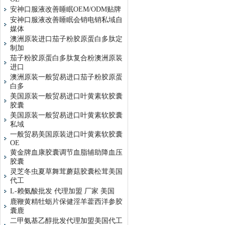
安神口服液改善睡眠OEM/ODM贴牌
安神口服液改善睡眠会销电销私域自
媒体
澳洲原装进口茄子粉胶原蛋白多肽定
制加
茄子粉胶原蛋白多肽复合粉澳洲原装
进口
澳洲原装一般贸易进口茄子粉胶原蛋
白多
美国原装一般贸易进口叶黄素软胶囊
胶囊
美国原装一般贸易进口叶黄素软胶囊
私域
一般贸易美国原装进口叶黄素软胶囊
OE
黄金牌血康胶囊调节血脂辅助降血压
胶囊
灵芝冬虫夏草舞茸蘑菇胶囊松茸美国
代工
L-赖氨酸批发 代理加盟 厂家 美国
鹿鞭黄精牡蛎片保健淫羊藿西洋参胶
囊鹿
二甲氨基乙醇批发代理加盟美国代工