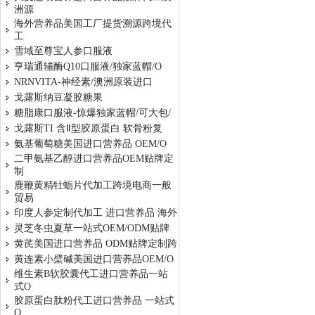
洲源
海外营养品美国工厂提货溯源跨境代
工
雪域至尊宝人参口服液
亨瑞通辅酶Q10口服液/独家蓝帽/O
NRNVITA-神经素/澳洲原装进口
戈露斯纳豆凝胶糖果
糖脂康口服液-惊爆独家蓝帽/可大包/
戈露斯TI 含Ⅱ型胶原蛋白 软骨粉复
氨基葡萄糖美国进口营养品 OEM/O
二甲氨基乙醇进口营养品OEM贴牌定
制
鹿鞭黄精牡蛎片代加工跨境电商一般
贸易
印度人参定制代加工 进口营养品 海外
灵芝冬虫夏草一站式OEM/ODM贴牌
黄芪美国进口营养品 ODM贴牌定制跨
黄连素小檗碱美国进口营养品OEM/O
维生素B软胶囊代工进口营养品一站
式O
胶原蛋白肽粉代工进口营养品 一站式
O