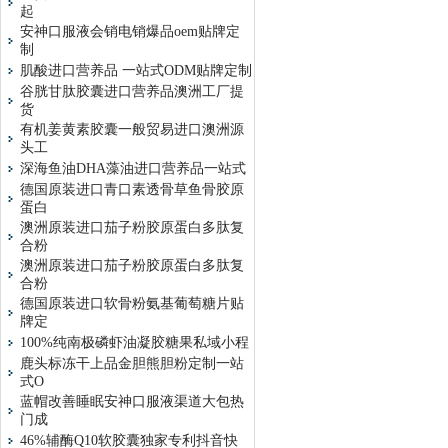
起
安神口服液会销电销爆品oem贴牌定
制
肌酸进口营养品 一站式ODM贴牌定制
谷胱甘肽胶囊进口营养品澳洲工厂提
货
有机姜黄素胶囊一般贸易进口澳洲源
头工
深海鱼油DHA藻油进口营养品一站式
德国原装进口青口素透骨草鱼骨胶原
蛋白
澳洲原装进口茄子粉胶原蛋白多肽复
合粉
澳洲原装进口茄子粉胶原蛋白多肽复
合粉
德国原装进口软骨粉氨基葡萄糖片贴
牌定
100%纯南极磷虾油凝胶糖果私域小程
鹿头标冻干上品金胆熊胆粉定制一站
式O
蓝帽改善睡眠安神口服液渠道大包热
门成
46%辅酶Q10软胶囊独家专利抖音快