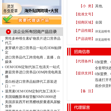
【小 类】
其他,
【批准文号】
【招商区域】
全国
【产品性能】
详见说明书
男性多种维生素矿物质片进口营养品
【产品说明】
详见说明书
代工
麦芽硒片进口营养品一站式ODM贴牌
定
进口营养品代工跨境电商，直播，自
【代理条件】
媒体
0加盟费
OEM/ODM定制代加工包清关一站式
全套帮扶
蘑菇营养进口营养品ODM跨境电商直
【提供支持】
0加盟费
播
迅速打开
蛋白粉进口营养品贴牌代工原装进
底价供货
口，一
【备 注】
退黑素OEM/ODM定制代加工清关一
美国烟酰胺单核苷酸NMN18000进
美国原装西芹籽黑樱桃胶囊通风尿酸
营养