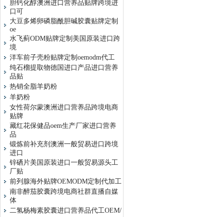
胆钙化醇澳洲进口营养品贴牌跨境进
口可
大豆多烯卵磷脂酰胆碱胶囊贴牌定制
oe
水飞蓟ODM贴牌定制美国原装进口跨
境
洋车前子壳粉贴牌定制oemodm代工
纯石榴提取物德国进口产品进口营养
品贴
热销全脂羊奶粉
羊奶粉
女性荷尔蒙澳洲进口营养品跨境电商
贴牌
藏红花保健品oem生产厂家进口营养
品
锻炼前补充剂澳洲一般贸易进口跨境
进口
锌硒片美国原装进口一般贸易源头工
厂贴
前列腺海外贴牌OEMODM定制代加工
南非醉茄胶囊跨境电商社群直播自媒
体
二氢杨梅素胶囊进口营养品代工OEM/