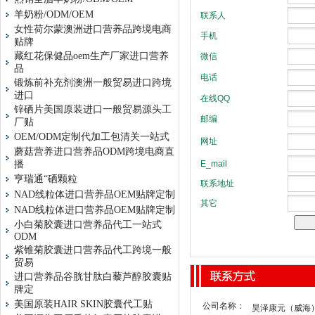
羊奶粉/ODM/OEM
女性荷尔蒙澳洲进口营养品跨境电商
贴牌
藏红花保健品oem生产厂家进口营养
品
锻炼前补充剂澳洲一般贸易进口跨境
进口
锌硒片美国原装进口一般贸易源头工
厂贴
OEM/ODM定制代加工包清关一站式
蘑菇营养进口营养品ODM跨境电商直
播
亨瑞通“硒颗粒
NAD线粒体进口营养品OEM贴牌定制
NAD线粒体进口营养品OEM贴牌定制
小白菊胶囊进口营养品代工一站式
ODM
紫锥菊胶囊进口营养品代工跨境一般
贸易
进口营养品谷胱甘肽白藜芦醇胶囊贴
牌定
美国原装HAIR SKIN胶囊代工贴
公司名称：
昊泽康元（威海