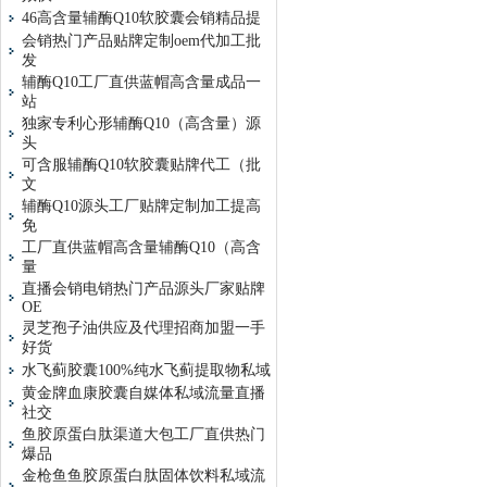
46高含量辅酶Q10软胶囊会销精品提
会销热门产品贴牌定制oem代加工批
发
辅酶Q10工厂直供蓝帽高含量成品一
站
独家专利心形辅酶Q10（高含量）源
头
可含服辅酶Q10软胶囊贴牌代工（批
文
辅酶Q10源头工厂贴牌定制加工提高
免
工厂直供蓝帽高含量辅酶Q10（高含
量
直播会销电销热门产品源头厂家贴牌
OE
灵芝孢子油供应及代理招商加盟一手
好货
水飞蓟胶囊100%纯水飞蓟提取物私域
黄金牌血康胶囊自媒体私域流量直播
社交
鱼胶原蛋白肽渠道大包工厂直供热门
爆品
金枪鱼鱼胶原蛋白肽固体饮料私域流