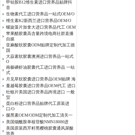
甲钴胺B12维生素进口营养品贴牌抖
音
生物素代工进口营养品一站式OEM/O
维生素K2新西兰进口营养品OEM/O
螺旋藻片加拿大进口营养品代工 OEM
苹果醋胶囊高含量跨境电商社群直播
自媒
亚麻酸软胶囊ODM贴牌定制代加工德
国
大蒜素软胶囊澳洲进口营养品一站式
O
南极磷虾油胶囊代工进口营养品 一站
式
月见草软胶囊进口营养品OEM贴牌 海
蔓越莓胶囊进口营养品OEM代工 进口
牡蛎片美国进口营养品跨境进口 一般
贸
蛋白粉进口营养品贴牌代工原装进
口/O
腿黑素OEM/ODM定制代加工清关一
美国烟酰胺单核苷酸NMN18000进
美国原装西芹籽黑樱桃胶囊通风尿酸
营养