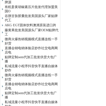
牌源
有机姜黄胡椒素压片批发代理加盟美
国O
谷胱甘肽胶囊批发美国源头厂家贴牌
代工
AKG·EGT固体饮料澳洲原装进口跨
藤黄果批发美国源头厂家OEM贴牌代
工
微商火爆热销视频模式直播连线一手
好货
直播会销电销体验店炒作社交电商网
店电
贴牌定制oem代加工批发供货大包广
播
私域流量小程序抖音快手直播自媒体
炒作
微商火爆热销视频模式直播连线一手
好货
直播会销电销体验店炒作社交电商网
店电
贴牌定制oem代加工批发供货大包广
播
私域流量小程序抖音快手直播自媒体