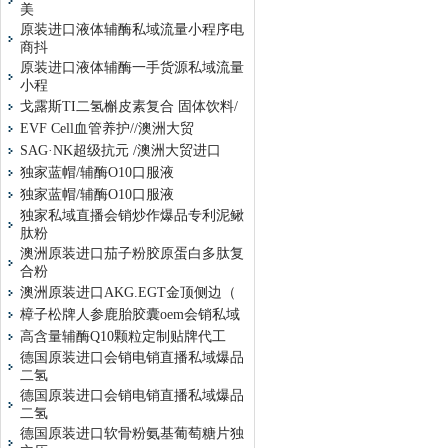
美
原装进口液体辅酶私域流量小程序电
商抖
原装进口液体辅酶一手货源私域流量
小程
戈露斯TI二氢槲皮素复合 固体饮料/
EVF Cell血管养护//澳洲大贸
SAG·NK超级抗元 /澳洲大贸进口
独家蓝帽/辅酶O10口服液
独家蓝帽/辅酶O10口服液
独家私域直播会销炒作爆品专利泥鳅
肽粉
澳洲原装进口茄子粉胶原蛋白多肽复
合粉
澳洲原装进口AKG.EGT金顶侧边（
樟子松牌人参鹿胎胶囊oem会销私域
高含量辅酶Q10颗粒定制贴牌代工
德国原装进口会销电销直播私域爆品
二氢
德国原装进口会销电销直播私域爆品
二氢
德国原装进口软骨粉氨基葡萄糖片独