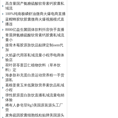
高含量国产氨糖硫酸软骨素钙胶囊私
域流
100%纯南极磷虾油微商火爆电商直播
蓝帽蜂胶软胶囊微商火爆视频模式直
播连
8000亿益生菌固体饮料抖音快手直播
青晨牌氨糖硫酸软骨素钙胶囊私域流
量小
接骨木莓胶原肽饮品贴牌定制oem代
加
火焰蔘代用茶私域流量小程序电商体
验店
荷叶茯苓薏苡仁植物饮料（草本饮
料）定
海参肽补充蛋白质运动营养粉一手货
源私
葛根姜黄玉米低聚肽营养素饮品私域
小程
弹性胶原蛋白肽饮直播私域流量电销
体验
稀有人参皂苷Rg3美国原装源头工厂
营
麦角硫因胶囊细胞线粒贴牌美国源头