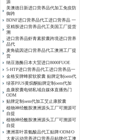
源
美澳德日新进口营养品代加工免疫防
御跨
BDNF进口营养品代工进口营养品 一
亚精胺进口营养品代工美国工厂提货
溯
进口营养品虾青素胶囊跨境进口营养
品代
麦角硫因进口营养品代工澳洲工厂提
货
纳豆激酶日本大贸进口8000FUOE
5-HTP进口营养品代工进口营养品一
金格安牌蜂胶软胶囊 贴牌定制oem代
绿茶PIUS黄烷酮贴牌定制oem代加
血康胶囊电销私域自媒体直播热门
ODM
贴牌定制oem代加工艾止康胶囊
植物神经酰胺澳洲源头工厂可溯源可
自提
植物神经酰胺澳洲源头工厂可溯源可
自提
澳洲茶叶茶氨酸品代工贴牌/ODM/O
大麦运动营养进口营养品贴牌代工澳