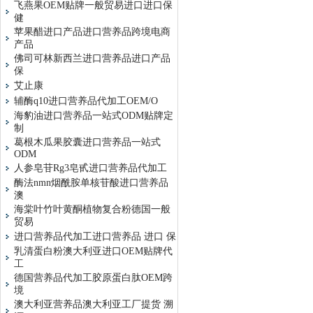
飞燕果OEM贴牌一般贸易进口进口保
健
苹果醋进口产品进口营养品跨境电商
产品
佛司可林新西兰进口营养品进口产品
保
艾止康
辅酶q10进口营养品代加工OEM/O
海豹油进口营养品一站式ODM贴牌定
制
葛根木瓜果胶囊进口营养品一站式
ODM
人参皂苷Rg3皂甙进口营养品代加工
酶法nmn烟酰胺单核苷酸进口营养品
澳
海棠叶竹叶黄酮植物复合粉德国一般
贸易
进口营养品代加工进口营养品 进口 保
乳清蛋白粉澳大利亚进口OEM贴牌代
工
德国营养品代加工胶原蛋白肽OEM跨
境
澳大利亚营养品澳大利亚工厂提货 溯