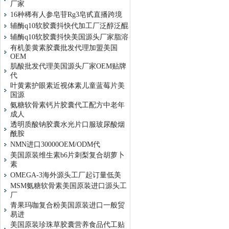
厂家
16种稀有人参皂苷Rg3皂甙直播跨境
辅酶q10软胶囊抖快代加工厂泛醇泛醌
辅酶q10软胶囊抖快美国源头厂家脂溶
有机姜黄素胶囊批发代理加盟美国
OEM
肌酸批发代理美国源头厂家OEM贴牌
代
叶黄素护眼素近视体素儿童蓝莓片美
国源
氨糖软骨素钙片胶囊代工配方中老年
成人
透明质酸钠胶囊水光片口服玻尿酸烟
酰胺
NMN进口30000OEM/ODM代
美国原装维生素b6片刺梨复合胡萝卜
素
OMEGA-3海外源头工厂起订量低美
MSM氨糖软骨素美国原装进口源头工
厂
青果玛咖复合粉美国原装进口一般贸
易进
美国原装珍珠草胶囊营养食品代工贴