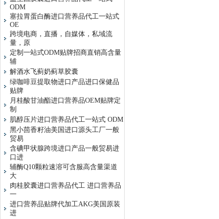
ODM
塞拉胃蛋白酶进口营养品代工一站式
OE
跨境电商，直播，自媒体，私域流
量，原
定制一站式ODM贴牌招商直销高含量
辅
解酒水飞蓟奶蓟草胶囊
绿咖啡豆提取物进口产品进口保健品
贴牌
月桂酸甘油酯进口营养品OEM贴牌定
制
肌醇压片进口营养品代工一站式 ODM
黑小茴香籽油美国进口源头工厂一般
贸易
含碘甲状腺跨境进口产品一般贸易进
口进
辅酶Q10颗粒速溶可含服高含量渠道
大
肉桂胶囊进口营养品代工 进口营养品
一
进口营养品贴牌代加工AKG美国原装
进