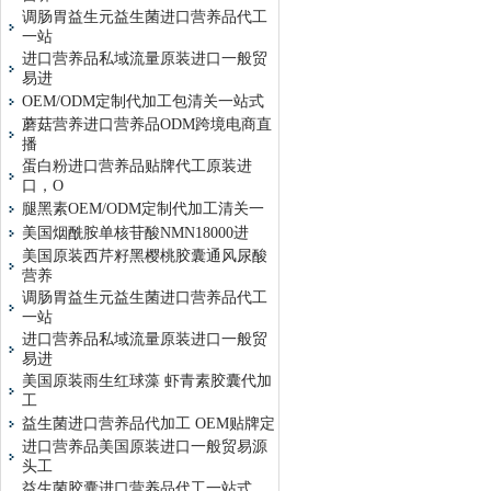
调肠胃益生元益生菌进口营养品代工
一站
进口营养品私域流量原装进口一般贸
易进
OEM/ODM定制代加工包清关一站式
蘑菇营养进口营养品ODM跨境电商直
播
蛋白粉进口营养品贴牌代工原装进
口，O
腿黑素OEM/ODM定制代加工清关一
美国烟酰胺单核苷酸NMN18000进
美国原装西芹籽黑樱桃胶囊通风尿酸
营养
调肠胃益生元益生菌进口营养品代工
一站
进口营养品私域流量原装进口一般贸
易进
美国原装雨生红球藻 虾青素胶囊代加
工
益生菌进口营养品代加工 OEM贴牌定
进口营养品美国原装进口一般贸易源
头工
益生菌胶囊进口营养品代工一站式