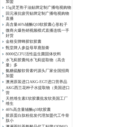
加盟
15g灵芝孢子油贴牌定制广播电视购物
回元液抗疲劳贴牌定制广播电视购物
直播
高含量46%辅酶Q10软胶囊心形粒子
微商火爆热销视频模式直播连线一手
好货
金格安牌蜂胶软胶囊
甄堂牌人参益母草鹿胎膏
8000亿CFU活性益生菌固体饮料
水飞蓟胶囊纯水飞蓟提取物（高含
量）多
氨糖硫酸软骨素钙源头厂家全国招商
加盟
澳洲原装进口AKG-EGT进口营养品
AKG西兰花种子水提取物（美国进口
营
天然维生素E软胶囊批发软美国工厂
维生
46%高含量辅酶q10软胶囊
胶原蛋白肽粉批发代理加盟代工牛骨
肽小
澳洲茶叶茶氨酸品代工贴牌/ODM/O