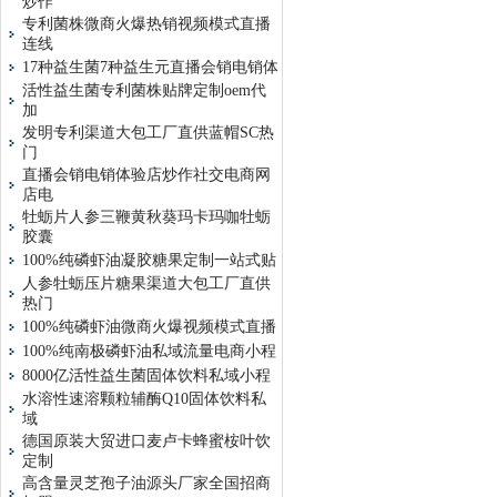
炒作
专利菌株微商火爆热销视频模式直播
连线
17种益生菌7种益生元直播会销电销体
活性益生菌专利菌株贴牌定制oem代
加
发明专利渠道大包工厂直供蓝帽SC热
门
直播会销电销体验店炒作社交电商网
店电
牡蛎片人参三鞭黄秋葵玛卡玛咖牡蛎
胶囊
100%纯磷虾油凝胶糖果定制一站式贴
人参牡蛎压片糖果渠道大包工厂直供
热门
100%纯磷虾油微商火爆视频模式直播
100%纯南极磷虾油私域流量电商小程
8000亿活性益生菌固体饮料私域小程
水溶性速溶颗粒辅酶Q10固体饮料私
域
德国原装大贸进口麦卢卡蜂蜜桉叶饮
定制
高含量灵芝孢子油源头厂家全国招商