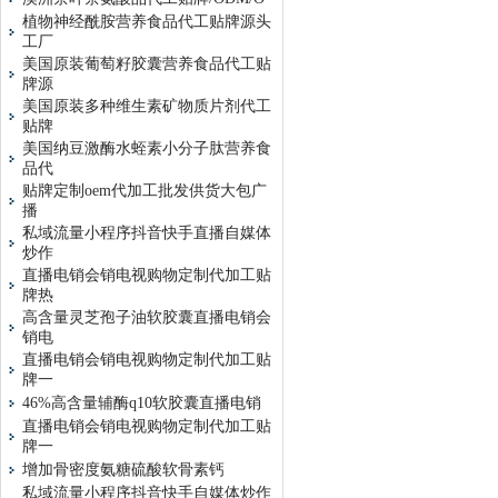
植物神经酰胺营养食品代工贴牌源头
工厂
美国原装葡萄籽胶囊营养食品代工贴
牌源
美国原装多种维生素矿物质片剂代工
贴牌
美国纳豆激酶水蛭素小分子肽营养食
品代
贴牌定制oem代加工批发供货大包广
播
私域流量小程序抖音快手直播自媒体
炒作
直播电销会销电视购物定制代加工贴
牌热
高含量灵芝孢子油软胶囊直播电销会
销电
直播电销会销电视购物定制代加工贴
牌一
46%高含量辅酶q10软胶囊直播电销
直播电销会销电视购物定制代加工贴
牌一
增加骨密度氨糖硫酸软骨素钙
私域流量小程序抖音快手自媒体炒作