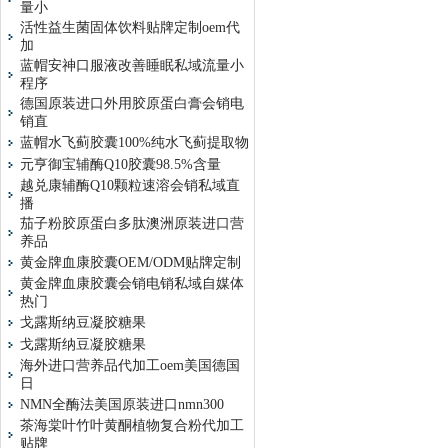
量小
活性益生菌固体饮料贴牌定制oem代
加
蓝帽安神口服液改善睡眠私域流量小
程序
德国原装进口外用胶原蛋白膏会销电
销直
蓝帽水飞蓟胶囊100%纯水飞蓟提取物
元亨御宝辅酶Q10胶囊98.5%含量
越兑康辅酶Q10颗粒速溶会销私域直
播
茄子粉胶原蛋白多肽澳洲原装进口营
养品
黄金牌血康胶囊OEM/ODM贴牌定制
黄金牌血康胶囊会销电销私域自媒体
热门
戈露斯纳豆凝胶糖果
戈露斯纳豆凝胶糖果
海外进口营养品代加工oem美国德国
日
NMN全酶法美国原装进口nmn300
茶海棠叶竹叶黄酮植物复合粉代加工
贴牌