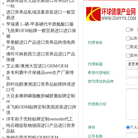
调肠胃益生元益生菌进口营养品代工
一站
进口营养品私域流量原装进口一般贸
易进
亨瑞通 L-硒-甲基硒代半胱氨酸口服
飞燕果OEM贴牌一般贸易进口进口保
健
苹果醋进口产品进口营养品跨境电商
产品
佛司可林新西兰进口营养品进口产品
保健
艾止康/澳洲大贸进口/ODM/OEM
多专利囊中片保健品oem生产厂家维
生
胆钙化醇澳洲进口营养品贴牌跨境进
口可
大豆多烯卵磷脂酰胆碱胶囊贴牌定制
oe
水飞蓟ODM贴牌定制美国原装进口跨
境
洋车前子壳粉贴牌定制oemodm代工
纯石榴提取物德国进口产品进口营养
品贴
热销全脂羊奶粉/ODM/OEM