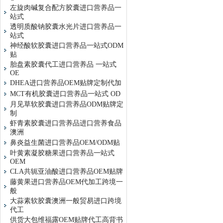
左旋肉碱复合配方胶囊进口营养品一
站式
透明质酸钠胶囊水光片进口营养品一
站式
神经酸软胶囊进口营养品一站式ODM
贴
胎盘素胶囊代工进口营养品 一站式
OE
DHEA进口营养品OEM贴牌定制代加
MCT有机胶囊进口营养品一站式 OD
月见草软胶囊进口营养品ODM贴牌定
制
虾青素胶囊进口营养品进口营养食品
澳洲
鼻炎益生菌进口营养品OEM/ODM贴
叶黄素凝胶糖果进口营养品一站式
OEM
CLA共轭亚油酸进口营养品OEM贴牌
藤黄果进口营养品OEM代加工跨境一
般
大蒜素软胶囊澳洲一般贸易进口跨境
代工
供货大包维福露OEM贴牌代工高背书