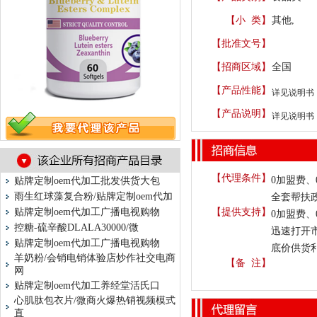
【小 类】
其他,
【批准文号】
【招商区域】
全国
【产品性能】
详见说明书
【产品说明】
详见说明书
【代理条件】
0加盟费
贴牌定制oem代加工批发供货大包
雨生红球藻复合粉/贴牌定制oem代加
全套帮扶
贴牌定制oem代加工广播电视购物
【提供支持】
0加盟费
控糖-硫辛酸DLALA30000/微
迅速打开
贴牌定制oem代加工广播电视购物
底价供货
羊奶粉/会销电销体验店炒作社交电商
【备 注】
网
贴牌定制oem代加工养经堂活氏口
心肌肽包衣片/微商火爆热销视频模式
直