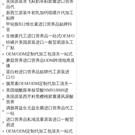
美国原装水飞蓟奶草蓟胶囊进口营养
品代
新西兰原装牛初乳加钙咀嚼片代加工
贴牌
甲钴胺B12维生素进口营养品贴牌抖
音
生物素代工进口营养品一站式OEM/O
锌硒片美国原装进口一般贸易源头工
厂贴
OEM/ODM定制代加工包清关一站式
蘑菇营养进口营养品ODM跨境电商直
播
蛋白粉进口营养品贴牌代工原装进
口/O
腿黑素OEM/ODM定制代加工清关一
美国烟酰胺单核苷酸NMN18000进
美国原装西芹籽黑樱桃胶囊通风尿酸
营养
调肠胃益生元益生菌进口营养品代工
一站
进口营养品私域流量原装进口一般贸
易进
OEM/ODM定制代加工包清关一站式