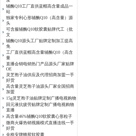
发
辅酶Q10工厂直供蓝帽高含量成品一
站
独家专利心形辅酶Q10（高含量）源
头
可含服辅酶Q10软胶囊贴牌代工（批
文
辅酶Q10源头工厂贴牌定制加工提高
免
工厂直供蓝帽高含量辅酶Q10（高含
量
直播会销电销热门产品源头厂家贴牌
OE
灵芝孢子油供应及代理招商加盟一手
好货
高含量灵芝孢子油源头厂家全国招商
加盟
15g灵芝孢子油贴牌定制广播电视购物
回元液抗疲劳贴牌定制广播电视购物
直播
高含量46%辅酶Q10软胶囊心形粒子
微商火爆热销视频模式直播连线一手
好货
金格安牌蜂胶软胶囊