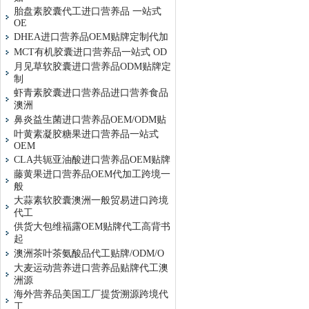
胎盘素胶囊代工进口营养品 一站式
OE
DHEA进口营养品OEM贴牌定制代加
MCT有机胶囊进口营养品一站式 OD
月见草软胶囊进口营养品ODM贴牌定
制
虾青素胶囊进口营养品进口营养食品
澳洲
鼻炎益生菌进口营养品OEM/ODM贴
叶黄素凝胶糖果进口营养品一站式
OEM
CLA共轭亚油酸进口营养品OEM贴牌
藤黄果进口营养品OEM代加工跨境一
般
大蒜素软胶囊澳洲一般贸易进口跨境
代工
供货大包维福露OEM贴牌代工高背书
起
澳洲茶叶茶氨酸品代工贴牌/ODM/O
大麦运动营养进口营养品贴牌代工澳
洲源
海外营养品美国工厂提货溯源跨境代
工