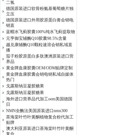
二氢
德国原装进口软骨粉氨基葡萄糖片独
立压
德国原装进口外用胶原蛋白膏会销电
销直
蓝帽水飞蓟胶囊100%纯水飞蓟提取物
元亨御宝辅酶Q10胶囊98.5%含量
越兑康辅酶Q10颗粒速溶会销私域直
播
茄子粉胶原蛋白多肽澳洲原装进口营
养品
黄金牌血康胶囊OEM/ODM贴牌定制
黄金牌血康胶囊会销电销私域自媒体
热门
戈露斯纳豆凝胶糖果
戈露斯纳豆凝胶糖果
海外进口营养品代加工oem美国德国
日
NMN全酶法美国原装进口nmn300
茶海棠叶竹叶黄酮植物复合粉代加工
贴牌
澳大利亚原装进口茶海棠叶竹叶黄酮
复合