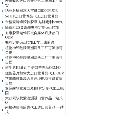
麦角硫因进口营养品代工澳洲工厂提
货
纳豆激酶日本大贸进口8000FUOE
5-HTP进口营养品代工进口营养品一
金格安牌蜂胶软胶囊 贴牌定制oem代
绿茶PIUS黄烷酮贴牌定制oem代加
血康胶囊电销私域自媒体直播热门
ODM
贴牌定制oem代加工艾止康胶囊
植物神经酰胺澳洲源头工厂可溯源可
自提
植物神经酰胺澳洲源头工厂可溯源可
自提
维生素K2新西兰进口营养品OEM/O
螺旋藻片加拿大进口营养品代工 OEM
苹果醋胶囊高含量跨境电商社群直播
自媒
亚麻酸软胶囊ODM贴牌定制代加工德
国
大蒜素软胶囊澳洲进口营养品一站式
O
南极磷虾油胶囊代工进口营养品 一站
式