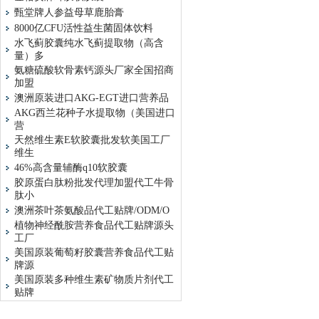
甄堂牌人参益母草鹿胎膏
8000亿CFU活性益生菌固体饮料
水飞蓟胶囊纯水飞蓟提取物（高含
量）多
氨糖硫酸软骨素钙源头厂家全国招商
加盟
澳洲原装进口AKG-EGT进口营养品
AKG西兰花种子水提取物（美国进口
营
天然维生素E软胶囊批发软美国工厂
维生
46%高含量辅酶q10软胶囊
胶原蛋白肽粉批发代理加盟代工牛骨
肽小
澳洲茶叶茶氨酸品代工贴牌/ODM/O
植物神经酰胺营养食品代工贴牌源头
工厂
美国原装葡萄籽胶囊营养食品代工贴
牌源
美国原装多种维生素矿物质片剂代工
贴牌