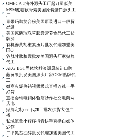
OMEGA-3海外源头工厂起订量低美
MSM氨糖软骨素美国原装进口源头工
厂
青果玛咖复合粉美国原装进口一般贸
易进
美国原装珍珠草胶囊营养食品代工贴
牌源
有机姜黄胡椒素压片批发代理加盟美
国O
谷胱甘肽胶囊批发美国源头厂家贴牌
代工
AKG·EGT固体饮料澳洲原装进口跨
藤黄果批发美国源头厂家OEM贴牌代
工
微商火爆热销视频模式直播连线一手
好货
直播会销电销体验店炒作社交电商网
店电
贴牌定制oem代加工批发供货大包广
播
私域流量小程序抖音快手直播自媒体
炒作
二甲氨基乙醇批发代理加盟美国代工