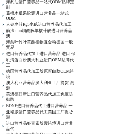
海豹油进口营养品一站式ODM贴牌定
制
葛根木瓜果胶囊进口营养品一站式
ODM
人参皂苷Rg3皂甙进口营养品代加工
酶法nmn烟酰胺单核苷酸进口营养品
澳
海棠叶竹叶黄酮植物复合粉德国一般
贸易
进口营养品代加工进口营养品 进口 保
乳清蛋白粉澳大利亚进口OEM贴牌代
工
德国营养品代加工胶原蛋白肽OEM跨
境
澳大利亚营养品澳大利亚工厂提货 溯
源
美澳德日新进口营养品代加工免疫防
御跨
BDNF进口营养品代工进口营养品 一
亚精胺进口营养品代工美国工厂提货
溯
进口营养品虾青素胶囊跨境进口营养
品代