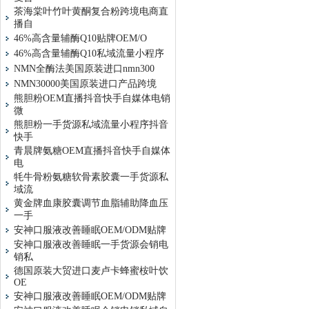
茶海棠叶竹叶黄酮复合粉跨境电商直
播自
46%高含量辅酶Q10贴牌OEM/O
46%高含量辅酶Q10私域流量小程序
NMN全酶法美国原装进口nmn300
NMN30000美国原装进口产品跨境
熊胆粉OEM直播抖音快手自媒体电销
微
熊胆粉一手货源私域流量小程序抖音
快手
青晨牌氨糖OEM直播抖音快手自媒体
电
牦牛骨粉氨糖软骨素胶囊一手货源私
域流
黄金牌血康胶囊调节血脂辅助降血压
一手
安神口服液改善睡眠OEM/ODM贴牌
安神口服液改善睡眠一手货源会销电
销私
德国原装大贸进口麦卢卡蜂蜜桉叶饮
OE
安神口服液改善睡眠OEM/ODM贴牌