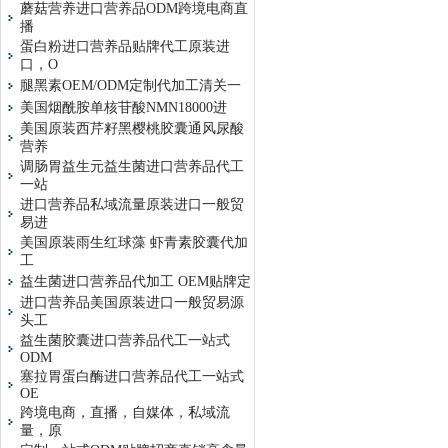
蘑菇营养进口营养品ODM跨境电商直
播
蛋白粉进口营养品贴牌代工原装进
口，O
腿黑素OEM/ODM定制代加工清关一
美国烟酰胺单核苷酸NMN18000进
美国原装西芹籽黑樱桃胶囊通风尿酸
营养
调肠胃益生元益生菌进口营养品代工
一站
进口营养品私域流量原装进口一般贸
易进
美国原装雨生红球藻 虾青素胶囊代加
工
益生菌进口营养品代加工 OEM贴牌定
进口营养品美国原装进口一般贸易源
头工
益生菌胶囊进口营养品代工一站式
ODM
塞拉胃蛋白酶进口营养品代工一站式
OE
跨境电商，直播，自媒体，私域流
量，原