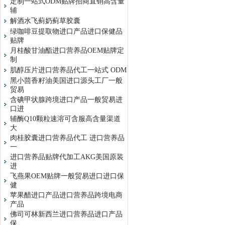
定制一站式ODM贴牌招商直销高含量
辅
解酒水飞蓟奶蓟草胶囊
绿咖啡豆提取物进口产品进口保健品
贴牌
月桂酸甘油酯进口营养品OEM贴牌定
制
肌醇压片进口营养品代工一站式 ODM
黑小茴香籽油美国进口源头工厂一般
贸易
含碘甲状腺跨境进口产品一般贸易进
口进
辅酶Q10颗粒速溶可含服高含量渠道
大
肉桂胶囊进口营养品代工 进口营养品
一
进口营养品贴牌代加工AKG美国原装
进
飞燕果OEM贴牌一般贸易进口进口保
健
苹果醋进口产品进口营养品跨境电商
产品
佛司可林新西兰进口营养品进口产品
保