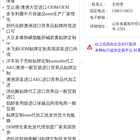
保健
联系人：
王经理
艾止康/澳洲大贸进口/ODM/OEM
固定电话：
13863118653
多专利囊中片保健品oem生产厂家维
电子邮箱：
生
山东省威海市经
胆钙化醇澳洲进口营养品贴牌跨境进
详细地址：
号-A501
口可
大豆多烯卵磷脂酰胆碱胶囊贴牌定制
oe
以上信息由企业自行提供，
水飞蓟ODM贴牌定制美国原装进口跨
本网站只提供交易平台,对
境
洋车前子壳粉贴牌定制oemodm代工
AKG澳洲一般贸易进口营养品贴牌定
制
澳洲原装进口AKG进口营养品代加工
进
消化酶贴牌代工进口营养品一般贸易
进口
肌醇食用级进口保健品跨境电商一般
贸易
贴牌定制oem代加工批发供货大包氨
糖
DIM维生素批发代理加盟厂家美国营
养
杏叶提取物黄酮24贴牌定制批发营养