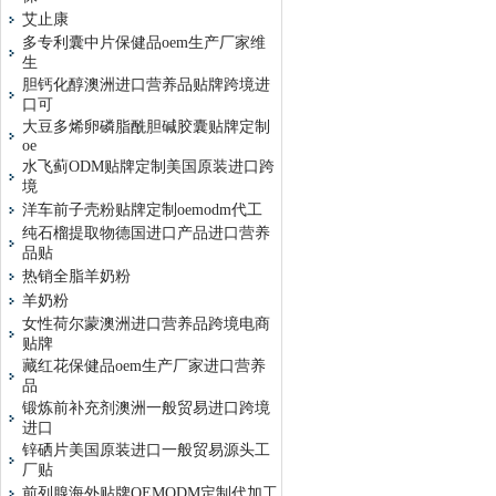
艾止康
多专利囊中片保健品oem生产厂家维
生
胆钙化醇澳洲进口营养品贴牌跨境进
口可
大豆多烯卵磷脂酰胆碱胶囊贴牌定制
oe
水飞蓟ODM贴牌定制美国原装进口跨
境
洋车前子壳粉贴牌定制oemodm代工
纯石榴提取物德国进口产品进口营养
品贴
热销全脂羊奶粉
羊奶粉
女性荷尔蒙澳洲进口营养品跨境电商
贴牌
藏红花保健品oem生产厂家进口营养
品
锻炼前补充剂澳洲一般贸易进口跨境
进口
锌硒片美国原装进口一般贸易源头工
厂贴
前列腺海外贴牌OEMODM定制代加工