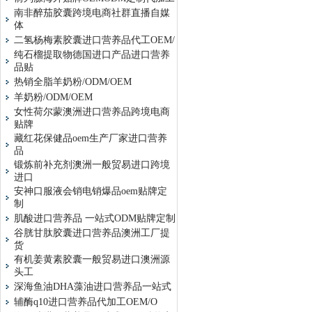
南非醉茄胶囊跨境电商社群直播自媒
体
二氢杨梅素胶囊进口营养品代工OEM/
纯石榴提取物德国进口产品进口营养
品贴
热销全脂羊奶粉/ODM/OEM
羊奶粉/ODM/OEM
女性荷尔蒙澳洲进口营养品跨境电商
贴牌
藏红花保健品oem生产厂家进口营养
品
锻炼前补充剂澳洲一般贸易进口跨境
进口
安神口服液会销电销爆品oem贴牌定
制
肌酸进口营养品 一站式ODM贴牌定制
谷胱甘肽胶囊进口营养品澳洲工厂提
货
有机姜黄素胶囊一般贸易进口澳洲源
头工
深海鱼油DHA藻油进口营养品一站式
辅酶q10进口营养品代加工OEM/O