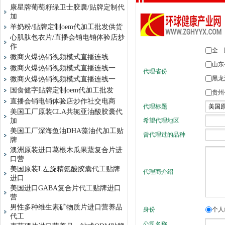
康星牌葡萄籽绿卫士胶囊/贴牌定制代
加
羊奶粉/贴牌定制oem代加工批发供货
心肌肽包衣片/直播会销电销体验店炒
作
微商火爆热销视频模式直播连线
微商火爆热销视频模式直播连线一
微商火爆热销视频模式直播连线一
国食健字贴牌定制oem代加工批发
直播会销电销体验店炒作社交电商
美国工厂原装CLA共轭亚油酸胶囊代
加
美国工厂深海鱼油DHA藻油代加工贴
牌
澳洲原装进口葛根木瓜果蔬复合片进
口营
美国原装L左旋精氨酸胶囊代工贴牌
进口
美国进口GABA复合片代工贴牌进口
营
男性多种维生素矿物质片进口营养品
代工