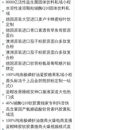
8000亿活性益生菌固体饮料私域小程
水溶性速溶颗粒辅酶Q10固体饮料私
域
德国原装大贸进口麦卢卡蜂蜜桉叶饮
定制
德国原装进口青口素透骨草鱼骨胶原
蛋白
澳洲原装进口茄子粉胶原蛋白多肽复
合粉
澳洲原装进口茄子粉胶原蛋白多肽复
合粉
德国原装进口软骨粉氨基葡萄糖片贴
牌定
100%纯南极磷虾油凝胶糖果私域小程
鹿头标冻干上品金胆熊胆粉定制一站
式O
蓝帽改善睡眠安神口服液渠道大包热
门成
46%辅酶Q10软胶囊独家专利抖音快
高含量国产氨糖硫酸软骨素钙胶囊私
域流
100%纯南极磷虾油微商火爆电商直播
蓝帽蜂胶软胶囊微商火爆视频模式直