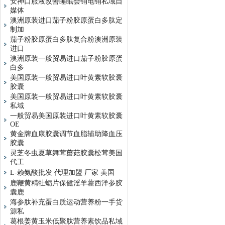
安神口服液改善睡眠会销电销私域自
媒体
澳洲原装进口茄子粉胶原蛋白多肽定
制加
茄子粉胶原蛋白多肽复合粉澳洲原装
进口
澳洲原装一般贸易进口茄子粉胶原蛋
白多
美国原装一般贸易进口叶黄素软胶囊
胶囊
美国原装一般贸易进口叶黄素软胶囊
私域
一般贸易美国原装进口叶黄素软胶囊
OE
黄金牌血康胶囊调节血脂辅助降血压
胶囊
灵芝冬虫夏草舞茸蘑菇胶囊松茸美国
代工
L-赖氨酸批发 代理加盟 厂家 美国
鹿鞭黄精牡蛎片保健淫羊藿西洋参胶
囊鹿
海参肽补充蛋白质运动营养粉一手货
源私
葛根姜黄玉米低聚肽营养素饮品私域