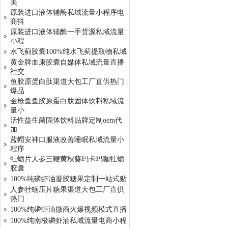
美
原装进口液体辅酶私域流量小程序电
商抖
原装进口液体辅酶一手货源私域流量
小程
水飞蓟胶囊100%纯水飞蓟提取物私域
黄金牌血康胶囊自媒体私域流量直播
社交
鱼胶原蛋白肽渠道大包工厂直供热门
爆品
金枪鱼鱼胶原蛋白肽固体饮料私域流
量小
活性益生菌固体饮料贴牌定制oem代
加
蓝帽安神口服液改善睡眠私域流量小
程序
牡蛎片人参三鞭黄秋葵玛卡玛咖牡蛎
胶囊
100%纯磷虾油凝胶糖果定制一站式贴
人参牡蛎压片糖果渠道大包工厂直供
热门
100%纯磷虾油微商火爆视频模式直播
100%纯南极磷虾油私域流量电商小程