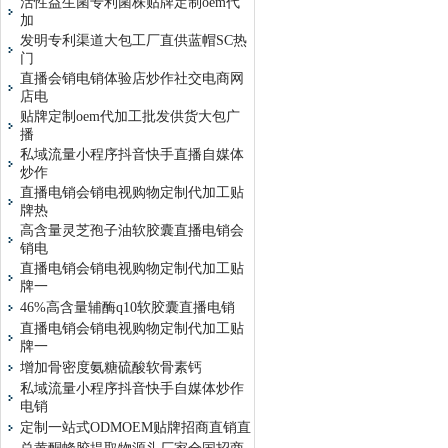
活性益生菌专利菌株贴牌定制oem代
加
发明专利渠道大包工厂直供蓝帽SC热
门
直播会销电销体验店炒作社交电商网
店电
贴牌定制oem代加工批发供货大包广
播
私域流量小程序抖音快手直播自媒体
炒作
直播电销会销电视购物定制代加工贴
牌热
高含量灵芝孢子油软胶囊直播电销会
销电
直播电销会销电视购物定制代加工贴
牌一
46%高含量辅酶q10软胶囊直播电销
直播电销会销电视购物定制代加工贴
牌一
增加骨密度氨糖硫酸软骨素钙
私域流量小程序抖音快手自媒体炒作
电销
定制一站式ODMOEM贴牌招商直销直