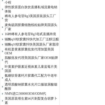
小程
弹性胶原蛋白肽饮直播私域流量电销
体验
稀有人参皂苷Rg3美国原装源头工厂
营
麦角硫因胶囊细胞线粒贴牌美国源头
厂家
16种稀有人参皂苷Rg3皂甙直播跨境
辅酶q10软胶囊抖快代加工厂泛醇泛醌
辅酶q10软胶囊抖快美国源头厂家脂溶
有机姜黄素胶囊批发代理加盟美国
OEM
肌酸批发代理美国源头厂家OEM贴牌
代
叶黄素护眼素近视体素儿童蓝莓片美
国源
氨糖软骨素钙片胶囊代工配方中老年
成人
透明质酸钠胶囊水光片口服玻尿酸烟
酰胺
NMN进口30000OEM/ODM代
美国原装维生素b6片刺梨复合胡萝卜
素