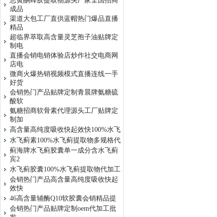
总黄酮蜂胶提取物源头厂家全国招商
成品
渠道大包工厂直供蓝帽热门爆品直播
精品
超临界萃取高含量灵芝孢子油贴牌定
制电
直播会销电销体验店炒作社交电商网
店电
微商火爆热销视频模式直播连线一手
好货
会销热门产品贴牌定制青晨牌氨糖硫
酸软
氨糖招商软骨素代理源头工厂贴牌定
制加
高含量高纯度吸收快起效快100%水飞
水飞蓟素100%水飞蓟提取物多规格代
蓟海牌水飞蓟胶囊单一成分含水飞蓟
宾2
水飞蓟胶囊100%水飞蓟提取物代加工
会销热门产品高含量高纯度吸收快起
效快
46高含量辅酶Q10软胶囊会销精品提
会销热门产品贴牌定制oem代加工批