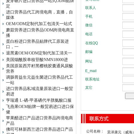
麦芽硒片进口营养品一站式ODM贴牌
定
进口营养品代工跨境电商，直播，自
媒体
OEM/ODM定制代加工包清关一站式
蘑菇营养进口营养品ODM跨境电商直
播
蛋白粉进口营养品贴牌代工原装进
口，一
退黑素OEM/ODM定制代加工清关一
美国烟酰胺单核苷酸NMN18000进
美国原装西芹籽黑樱桃胶囊通风尿酸
营养
调肠胃益生元益生菌进口营养品代工
一站
进口营养品私域流量原装进口一般贸
易进
亨瑞通 L-硒-甲基硒代半胱氨酸口服
飞燕果OEM贴牌一般贸易进口进口保
健
苹果醋进口产品进口营养品跨境电商
产品
佛司可林新西兰进口营养品进口产品
公司名称：
昊泽康元（威海