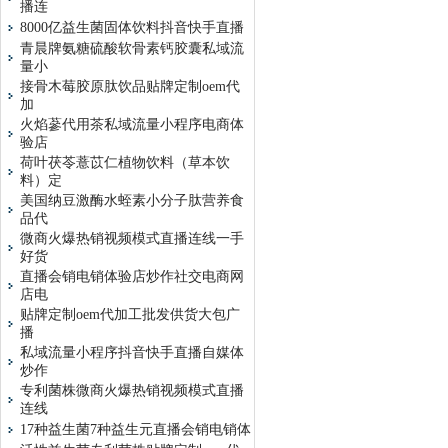
播连
8000亿益生菌固体饮料抖音快手直播
青晨牌氨糖硫酸软骨素钙胶囊私域流
量小
接骨木莓胶原肽饮品贴牌定制oem代
加
火焰蔘代用茶私域流量小程序电商体
验店
荷叶茯苓薏苡仁植物饮料（草本饮
料）定
美国纳豆激酶水蛭素小分子肽营养食
品代
微商火爆热销视频模式直播连线一手
好货
直播会销电销体验店炒作社交电商网
店电
贴牌定制oem代加工批发供货大包广
播
私域流量小程序抖音快手直播自媒体
炒作
专利菌株微商火爆热销视频模式直播
连线
17种益生菌7种益生元直播会销电销体