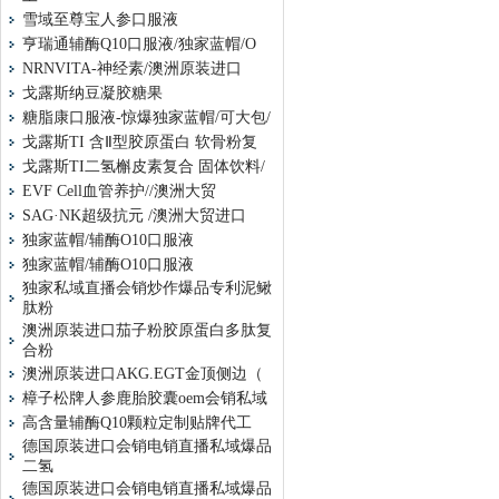
雪域至尊宝人参口服液
亨瑞通辅酶Q10口服液/独家蓝帽/O
NRNVITA-神经素/澳洲原装进口
戈露斯纳豆凝胶糖果
糖脂康口服液-惊爆独家蓝帽/可大包/
戈露斯TI 含Ⅱ型胶原蛋白 软骨粉复
戈露斯TI二氢槲皮素复合 固体饮料/
EVF Cell血管养护//澳洲大贸
SAG·NK超级抗元 /澳洲大贸进口
独家蓝帽/辅酶O10口服液
独家蓝帽/辅酶O10口服液
独家私域直播会销炒作爆品专利泥鳅
肽粉
澳洲原装进口茄子粉胶原蛋白多肽复
合粉
澳洲原装进口AKG.EGT金顶侧边（
樟子松牌人参鹿胎胶囊oem会销私域
高含量辅酶Q10颗粒定制贴牌代工
德国原装进口会销电销直播私域爆品
二氢
德国原装进口会销电销直播私域爆品