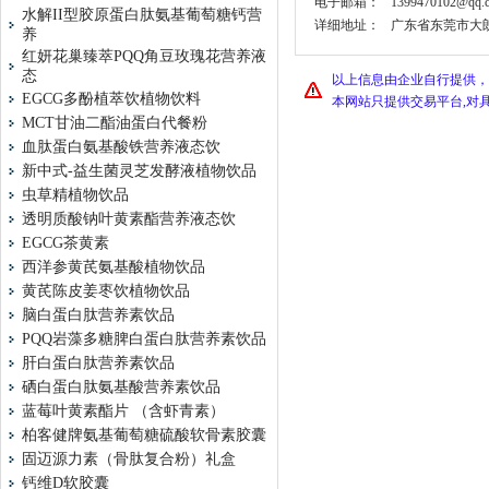
电子邮箱：
1399470102@qq.
水解II型胶原蛋白肽氨基葡萄糖钙营
详细地址：
广东省东莞市大朗
养
红妍花巢臻萃PQQ角豆玫瑰花营养液
态
以上信息由企业自行提供，
EGCG多酚植萃饮植物饮料
本网站只提供交易平台,对
MCT甘油二酯油蛋白代餐粉
血肽蛋白氨基酸铁营养液态饮
新中式-益生菌灵芝发酵液植物饮品
虫草精植物饮品
透明质酸钠叶黄素酯营养液态饮
EGCG茶黄素
西洋参黄芪氨基酸植物饮品
黄芪陈皮姜枣饮植物饮品
脑白蛋白肽营养素饮品
PQQ岩藻多糖脾白蛋白肽营养素饮品
肝白蛋白肽营养素饮品
硒白蛋白肽氨基酸营养素饮品
蓝莓叶黄素酯片 （含虾青素）
柏客健牌氨基葡萄糖硫酸软骨素胶囊
固迈源力素（骨肽复合粉）礼盒
钙维D软胶囊