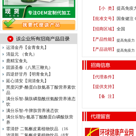
【小 类】
提高免疫力
【批准文号】
国食健注 G2
【招商区域】
全国
【产品性能】
提高免疫力
运清金丹【金青食丸】
【产品说明】
提高免疫力
清益元 （食丸）
鹿精宝食丸
固源圣春（八黑三鞭丸）
四逆舒甘丹【明青食丸】
【代理条件】
延心清安【润清食丸】
【提供支持】
黑度闪梦-酪蛋白肽氨基丁酸营养素饮
品
【备 注】
满分乐智-脑肽磷脂酰丝氨酸营养液态
饮
满分乐智-牛脾肽营养液态饮
满分乐智γ-氨基丁酸酪蛋白磷酸肽营
养
霏清舒 二氢槲皮素植物饮品 （16
沛清新 二氢槲皮素植物饮品（8支