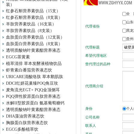
装）
红参石斛营养素饮品（15支）
红参石斛营养素饮品（8支装）
羊肽营养素饮品（16支装）
羊肽营养素饮品（8支装）
血肽蛋白营养素饮品（12支装）
血肽蛋白营养素饮品（8支装）
透明质酸钠叶黄素酯营养液态
EGCG茶黄素
植萃清排 草本发酵液植物饮品
虾青素白番茄营养液态饮
URICARE清酸络肽 草本鹅肌肽
DDCI红妍花巢臻POQ角豆玫
麦角流光EGT+ PQQ金顶侧耳
PQQ弹性胶原蛋白肽营养液态
水解II型胶原蛋白 氨基葡萄糖钙
透明质酸钠叶黄素酯营养液态
DHA藻油营养液态饮
胸腺蛋白肽营养液态饮
EGCG多酚植萃饮