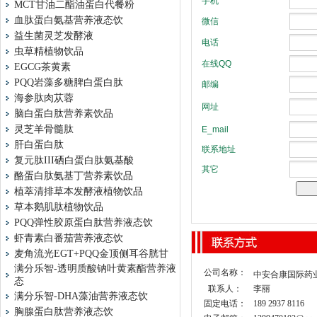
MCT甘油二酯油蛋白代餐粉
血肽蛋白氨基营养液态饮
益生菌灵芝发酵液
虫草精植物饮品
EGCG茶黄素
PQQ岩藻多糖脾白蛋白肽
海参肽肉苁蓉
脑白蛋白肽营养素饮品
灵芝羊骨髓肽
肝白蛋白肽
复元肽III硒白蛋白肽氨基酸
酪蛋白肽氨基丁营养素饮品
植萃清排草本发酵液植物饮品
草本鹅肌肽植物饮品
PQQ弹性胶原蛋白肽营养液态饮
虾青素白番茄营养液态饮
麦角流光EGT+PQQ金顶侧耳谷胱甘
满分乐智-透明质酸钠叶黄素酯营养液
公司名称：
中安合康国际药
态
联系人：
李丽
满分乐智-DHA藻油营养液态饮
固定电话：
189 2937 8116
胸腺蛋白肽营养液态饮