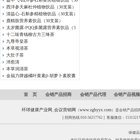
益中气-西洋参石斛黄芪植物饮品（30
西洋参天麻杜仲植物饮品（30支装）
清益心-石斛参精植物饮品（30支装）
鹿精肽营养素饮品（30支装）
太岁菌露-PQQ多菌露营养素饮品（3
十二味青钱柳古方三绛茶
九尊帝皇茶
本草视清茶
大肚子茶
沛愈清
本草润清茶
金福力牌越橘叶黄素β-胡萝卜素胶囊
首 页
会销产品招商
会销产品代理
会销产品视频
环球健康产业网
会议营销网
www.zghyyx.com
_
（
）是会销产品招
[ 招商热线:010-56217762 ] 客服微信：153132
保健品