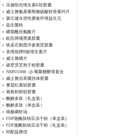
乐健阳光维生素K软胶囊
威士雅氨基葡萄糖硫酸软骨素钙片
肠立健水溶性膳食纤维益生元
益生菌粉
磷脂酰丝氨酸片
欧臣牌褪黑素胶囊
铁皮石斛西洋参黄芪胶囊
喜维他牌B族维生素片
威士雅硒片
破壁灵芝孢子粉胶囊
NMN11000（β-葡聚糖酵母复合
威士雅虫草菌丝体胶囊
番茄红素软胶囊
葛根枳椇软胶囊
酶解多肽（礼盒装）
酶解多肽（单盒装）
南极磷虾油
FDP激酶肽纳豆冻干粉（单盒装）
FDP激酶肽纳豆冻干粉（礼盒装）
特配益膳优