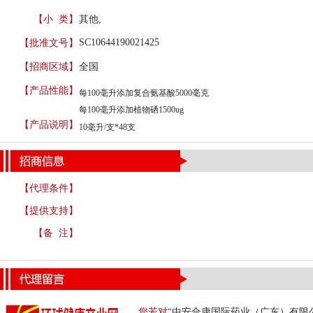
【小 类】
其他,
SC10644190021425
【批准文号】
【招商区域】
全国
【产品性能】
每100毫升添加复合氨基酸5000毫克
每100毫升添加植物硒1500ug
【产品说明】
10毫升/支*48支
【代理条件】
【提供支持】
【备 注】
您若对“
中安合康国际药业（广东）有限