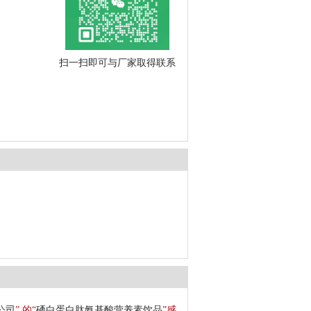
扫一扫即可与厂家取得联系
公司
” 的“
硒白蛋白肽氨基酸营养素饮品
”感