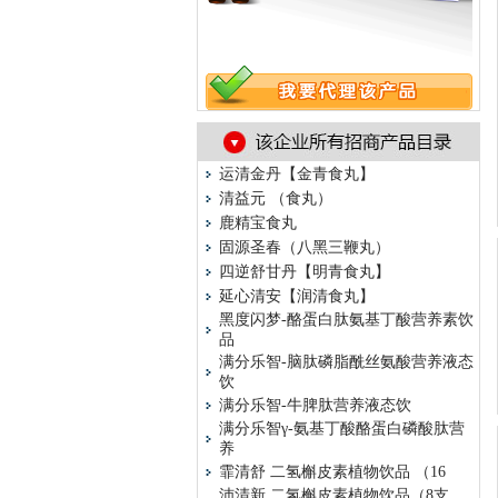
运清金丹【金青食丸】
清益元 （食丸）
鹿精宝食丸
固源圣春（八黑三鞭丸）
四逆舒甘丹【明青食丸】
延心清安【润清食丸】
黑度闪梦-酪蛋白肽氨基丁酸营养素饮
品
满分乐智-脑肽磷脂酰丝氨酸营养液态
饮
满分乐智-牛脾肽营养液态饮
满分乐智γ-氨基丁酸酪蛋白磷酸肽营
养
霏清舒 二氢槲皮素植物饮品 （16
沛清新 二氢槲皮素植物饮品（8支