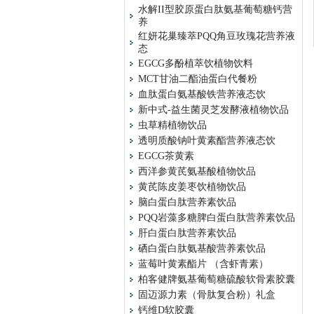
水解II型胶原蛋白肽氨基葡萄糖钙营
养
红妍花巢臻萃PQQ角豆玫瑰花营养液
态
EGCG多酚植萃饮植物饮料
MCT甘油二酯油蛋白代餐粉
血肽蛋白氨基酸铁营养液态饮
新中式-益生菌灵芝发酵液植物饮品
虫草精植物饮品
透明质酸钠叶黄素酯营养液态饮
EGCG茶黄素
西洋参黄芪氨基酸植物饮品
黄芪陈皮姜枣饮植物饮品
脑白蛋白肽营养素饮品
PQQ岩藻多糖脾白蛋白肽营养素饮品
肝白蛋白肽营养素饮品
硒白蛋白肽氨基酸营养素饮品
蓝莓叶黄素酯片 （含虾青素）
柏客健牌氨基葡萄糖硫酸软骨素胶囊
固迈源力素（骨肽复合粉）礼盒
钙维D软胶囊