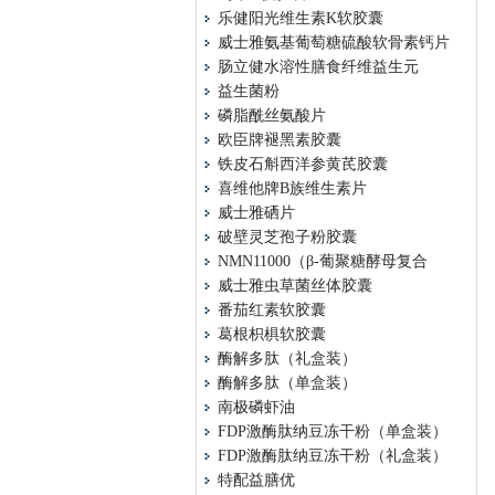
乐健阳光维生素K软胶囊
威士雅氨基葡萄糖硫酸软骨素钙片
肠立健水溶性膳食纤维益生元
益生菌粉
磷脂酰丝氨酸片
欧臣牌褪黑素胶囊
铁皮石斛西洋参黄芪胶囊
喜维他牌B族维生素片
威士雅硒片
破壁灵芝孢子粉胶囊
NMN11000（β-葡聚糖酵母复合
威士雅虫草菌丝体胶囊
番茄红素软胶囊
葛根枳椇软胶囊
酶解多肽（礼盒装）
酶解多肽（单盒装）
南极磷虾油
FDP激酶肽纳豆冻干粉（单盒装）
FDP激酶肽纳豆冻干粉（礼盒装）
特配益膳优