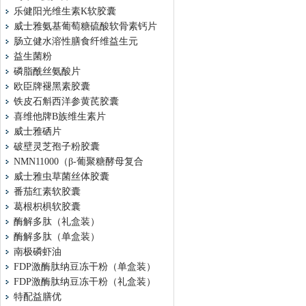
乐健阳光维生素K软胶囊
威士雅氨基葡萄糖硫酸软骨素钙片
肠立健水溶性膳食纤维益生元
益生菌粉
磷脂酰丝氨酸片
欧臣牌褪黑素胶囊
铁皮石斛西洋参黄芪胶囊
喜维他牌B族维生素片
威士雅硒片
破壁灵芝孢子粉胶囊
NMN11000（β-葡聚糖酵母复合
威士雅虫草菌丝体胶囊
番茄红素软胶囊
葛根枳椇软胶囊
酶解多肽（礼盒装）
酶解多肽（单盒装）
南极磷虾油
FDP激酶肽纳豆冻干粉（单盒装）
FDP激酶肽纳豆冻干粉（礼盒装）
特配益膳优