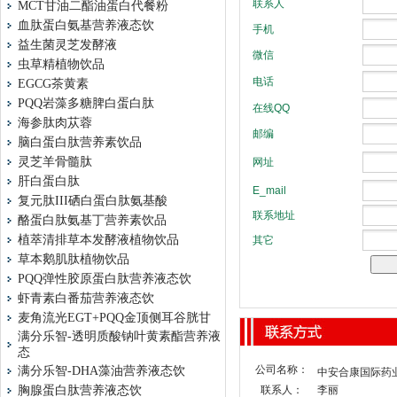
MCT甘油二酯油蛋白代餐粉
血肽蛋白氨基营养液态饮
益生菌灵芝发酵液
虫草精植物饮品
EGCG茶黄素
PQQ岩藻多糖脾白蛋白肽
海参肽肉苁蓉
脑白蛋白肽营养素饮品
灵芝羊骨髓肽
肝白蛋白肽
复元肽III硒白蛋白肽氨基酸
酪蛋白肽氨基丁营养素饮品
植萃清排草本发酵液植物饮品
草本鹅肌肽植物饮品
PQQ弹性胶原蛋白肽营养液态饮
虾青素白番茄营养液态饮
麦角流光EGT+PQQ金顶侧耳谷胱甘
满分乐智-透明质酸钠叶黄素酯营养液
态
公司名称：
满分乐智-DHA藻油营养液态饮
中安合康国际药
胸腺蛋白肽营养液态饮
联系人：
李丽