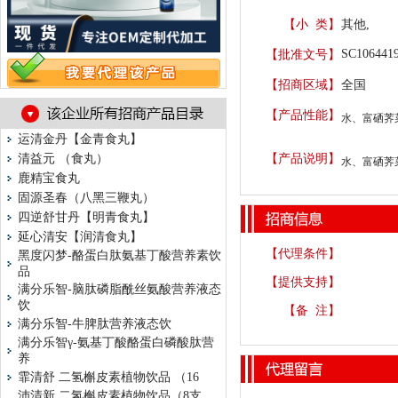
【小 类】
其他,
SC106441
【批准文号】
【招商区域】
全国
【产品性能】
水、富硒荠
运清金丹【金青食丸】
清益元 （食丸）
【产品说明】
水、富硒荠
鹿精宝食丸
固源圣春（八黑三鞭丸）
四逆舒甘丹【明青食丸】
延心清安【润清食丸】
【代理条件】
黑度闪梦-酪蛋白肽氨基丁酸营养素饮
品
【提供支持】
满分乐智-脑肽磷脂酰丝氨酸营养液态
饮
【备 注】
满分乐智-牛脾肽营养液态饮
满分乐智γ-氨基丁酸酪蛋白磷酸肽营
养
霏清舒 二氢槲皮素植物饮品 （16
沛清新 二氢槲皮素植物饮品（8支