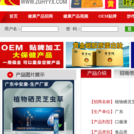
【招商名称】
植物硒灵
【生产单位】
广东
【产品剂型】
口服液
【产品类别】
食品类