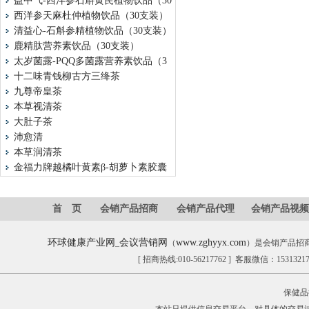
益中气-西洋参石斛黄芪植物饮品（30
西洋参天麻杜仲植物饮品（30支装）
清益心-石斛参精植物饮品（30支装）
鹿精肽营养素饮品（30支装）
太岁菌露-PQQ多菌露营养素饮品（3
十二味青钱柳古方三绛茶
九尊帝皇茶
本草视清茶
大肚子茶
沛愈清
本草润清茶
金福力牌越橘叶黄素β-胡萝卜素胶囊
首 页
会销产品招商
会销产品代理
会销产品视频
环球健康产业网
会议营销网
www.zghyyx.com
_
（
）是会销产品招
[ 招商热线:010-56217762 ] 客服微信：153132
保健品