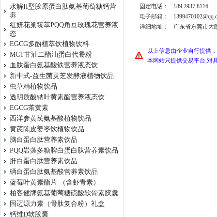
水解II型胶原蛋白肽氨基葡萄糖钙营
固定电话：
189 2937 8116
养
电子邮箱：
1399470102@qq.
红妍花巢臻萃PQQ角豆玫瑰花营养液
详细地址：
广东省东莞市大朗
态
EGCG多酚植萃饮植物饮料
以上信息由企业自行提供，
MCT甘油二酯油蛋白代餐粉
本网站只提供交易平台,对
血肽蛋白氨基酸铁营养液态饮
新中式-益生菌灵芝发酵液植物饮品
虫草精植物饮品
透明质酸钠叶黄素酯营养液态饮
EGCG茶黄素
西洋参黄芪氨基酸植物饮品
黄芪陈皮姜枣饮植物饮品
脑白蛋白肽营养素饮品
PQQ岩藻多糖脾白蛋白肽营养素饮品
肝白蛋白肽营养素饮品
硒白蛋白肽氨基酸营养素饮品
蓝莓叶黄素酯片 （含虾青素）
柏客健牌氨基葡萄糖硫酸软骨素胶囊
固迈源力素（骨肽复合粉）礼盒
钙维D软胶囊