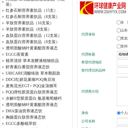
装）
红参石斛营养素饮品（15支）
红参石斛营养素饮品（8支装）
羊肽营养素饮品（16支装）
羊肽营养素饮品（8支装）
血肽蛋白营养素饮品（12支装）
血肽蛋白营养素饮品（8支装）
透明质酸钠叶黄素酯营养液态
EGCG茶黄素
植萃清排 草本发酵液植物饮品
虾青素白番茄营养液态饮
URICARE清酸络肽 草本鹅肌肽
DDCI红妍花巢臻POQ角豆玫
麦角流光EGT+ PQQ金顶侧耳
PQQ弹性胶原蛋白肽营养液态
水解II型胶原蛋白 氨基葡萄糖钙
透明质酸钠叶黄素酯营养液态
DHA藻油营养液态饮
胸腺蛋白肽营养液态饮
EGCG多酚植萃饮