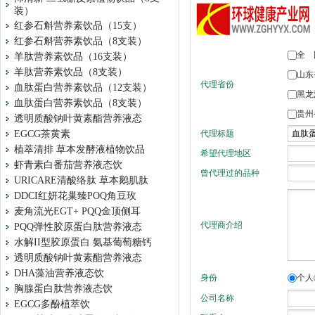
装）
红参石斛营养素饮品（15支）
红参石斛营养素饮品（8支装）
羊肽营养素饮品（16支装）
羊肽营养素饮品（8支装）
血肽蛋白营养素饮品（12支装）
血肽蛋白营养素饮品（8支装）
透明质酸钠叶黄素酯营养液态
EGCG茶黄素
植萃清排 草本发酵液植物饮品
虾青素白番茄营养液态饮
URICARE清酸络肽 草本鹅肌肽
DDCI红妍花巢臻POQ角豆玫
麦角流光EGT+ PQQ金顶侧耳
PQQ弹性胶原蛋白肽营养液态
水解II型胶原蛋白 氨基葡萄糖钙
透明质酸钠叶黄素酯营养液态
DHA藻油营养液态饮
胸腺蛋白肽营养液态饮
EGCG多酚植萃饮