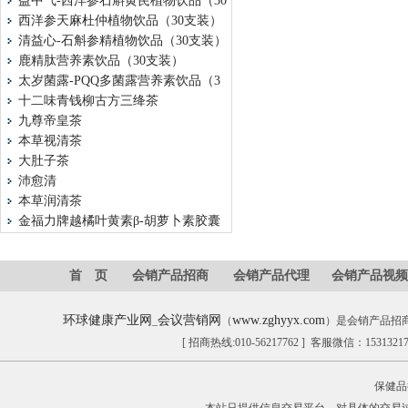
益中气-西洋参石斛黄芪植物饮品（30
西洋参天麻杜仲植物饮品（30支装）
清益心-石斛参精植物饮品（30支装）
鹿精肽营养素饮品（30支装）
太岁菌露-PQQ多菌露营养素饮品（3
十二味青钱柳古方三绛茶
九尊帝皇茶
本草视清茶
大肚子茶
沛愈清
本草润清茶
金福力牌越橘叶黄素β-胡萝卜素胶囊
首 页
会销产品招商
会销产品代理
会销产品视频
环球健康产业网
会议营销网
www.zghyyx.com
_
（
）是会销产品招
[ 招商热线:010-56217762 ] 客服微信：153132
保健品