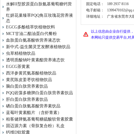
水解II型胶原蛋白肽氨基葡萄糖钙营
固定电话：
189 2937 8116
养
电子邮箱：
1399470102@qq.
红妍花巢臻萃PQQ角豆玫瑰花营养液
详细地址：
广东省东莞市大朗
态
EGCG多酚植萃饮植物饮料
以上信息由企业自行提供，
MCT甘油二酯油蛋白代餐粉
本网站只提供交易平台,对
血肽蛋白氨基酸铁营养液态饮
新中式-益生菌灵芝发酵液植物饮品
虫草精植物饮品
透明质酸钠叶黄素酯营养液态饮
EGCG茶黄素
西洋参黄芪氨基酸植物饮品
黄芪陈皮姜枣饮植物饮品
脑白蛋白肽营养素饮品
PQQ岩藻多糖脾白蛋白肽营养素饮品
肝白蛋白肽营养素饮品
硒白蛋白肽氨基酸营养素饮品
蓝莓叶黄素酯片 （含虾青素）
柏客健牌氨基葡萄糖硫酸软骨素胶囊
固迈源力素（骨肽复合粉）礼盒
钙维D软胶囊