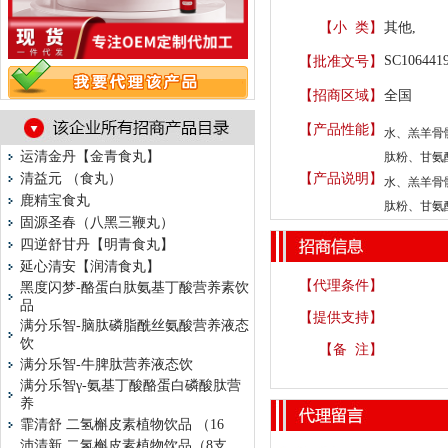
【小 类】
其他,
SC106441
【批准文号】
【招商区域】
全国
【产品性能】
水、羔羊骨
运清金丹【金青食丸】
肽粉、甘氨
清益元 （食丸）
【产品说明】
水、羔羊骨
鹿精宝食丸
肽粉、甘氨
固源圣春（八黑三鞭丸）
四逆舒甘丹【明青食丸】
延心清安【润清食丸】
【代理条件】
黑度闪梦-酪蛋白肽氨基丁酸营养素饮
品
【提供支持】
满分乐智-脑肽磷脂酰丝氨酸营养液态
饮
【备 注】
满分乐智-牛脾肽营养液态饮
满分乐智γ-氨基丁酸酪蛋白磷酸肽营
养
霏清舒 二氢槲皮素植物饮品 （16
沛清新 二氢槲皮素植物饮品（8支