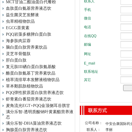
MCT甘油二酯油蛋白代餐粉
血肽蛋白氨基营养液态饮
益生菌灵芝发酵液
虫草精植物饮品
EGCG茶黄素
PQQ岩藻多糖脾白蛋白肽
海参肽肉苁蓉
脑白蛋白肽营养素饮品
灵芝羊骨髓肽
肝白蛋白肽
复元肽III硒白蛋白肽氨基酸
酪蛋白肽氨基丁营养素饮品
植萃清排草本发酵液植物饮品
草本鹅肌肽植物饮品
PQQ弹性胶原蛋白肽营养液态饮
虾青素白番茄营养液态饮
麦角流光EGT+PQQ金顶侧耳谷胱甘
满分乐智-透明质酸钠叶黄素酯营养液
态
公司名称：
满分乐智-DHA藻油营养液态饮
中安合康国际药
胸腺蛋白肽营养液态饮
联系人：
李丽