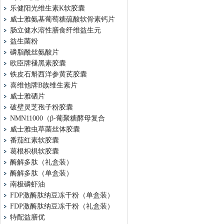
乐健阳光维生素K软胶囊
威士雅氨基葡萄糖硫酸软骨素钙片
肠立健水溶性膳食纤维益生元
益生菌粉
磷脂酰丝氨酸片
欧臣牌褪黑素胶囊
铁皮石斛西洋参黄芪胶囊
喜维他牌B族维生素片
威士雅硒片
破壁灵芝孢子粉胶囊
NMN11000（β-葡聚糖酵母复合
威士雅虫草菌丝体胶囊
番茄红素软胶囊
葛根枳椇软胶囊
酶解多肽（礼盒装）
酶解多肽（单盒装）
南极磷虾油
FDP激酶肽纳豆冻干粉（单盒装）
FDP激酶肽纳豆冻干粉（礼盒装）
特配益膳优