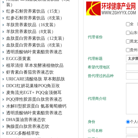
装）
红参石斛营养素饮品（15支）
红参石斛营养素饮品（8支装）
羊肽营养素饮品（16支装）
羊肽营养素饮品（8支装）
血肽蛋白营养素饮品（12支装）
血肽蛋白营养素饮品（8支装）
透明质酸钠叶黄素酯营养液态
EGCG茶黄素
植萃清排 草本发酵液植物饮品
虾青素白番茄营养液态饮
URICARE清酸络肽 草本鹅肌肽
DDCI红妍花巢臻POQ角豆玫
麦角流光EGT+ PQQ金顶侧耳
PQQ弹性胶原蛋白肽营养液态
水解II型胶原蛋白 氨基葡萄糖钙
透明质酸钠叶黄素酯营养液态
DHA藻油营养液态饮
胸腺蛋白肽营养液态饮
EGCG多酚植萃饮