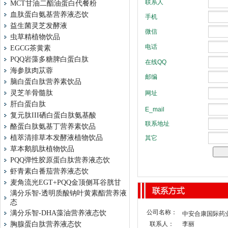
MCT甘油二酯油蛋白代餐粉
血肽蛋白氨基营养液态饮
益生菌灵芝发酵液
虫草精植物饮品
EGCG茶黄素
PQQ岩藻多糖脾白蛋白肽
海参肽肉苁蓉
脑白蛋白肽营养素饮品
灵芝羊骨髓肽
肝白蛋白肽
复元肽III硒白蛋白肽氨基酸
酪蛋白肽氨基丁营养素饮品
植萃清排草本发酵液植物饮品
草本鹅肌肽植物饮品
PQQ弹性胶原蛋白肽营养液态饮
虾青素白番茄营养液态饮
麦角流光EGT+PQQ金顶侧耳谷胱甘
满分乐智-透明质酸钠叶黄素酯营养液
态
公司名称：
满分乐智-DHA藻油营养液态饮
中安合康国际药
胸腺蛋白肽营养液态饮
联系人：
李丽