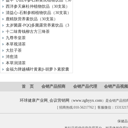
益中气-西洋参石斛黄芪植物饮品（30
西洋参天麻杜仲植物饮品（30支装）
清益心-石斛参精植物饮品（30支装）
鹿精肽营养素饮品（30支装）
太岁菌露-PQQ多菌露营养素饮品（3
十二味青钱柳古方三绛茶
九尊帝皇茶
本草视清茶
大肚子茶
沛愈清
本草润清茶
金福力牌越橘叶黄素β-胡萝卜素胶囊
首 页
会销产品招商
会销产品代理
会销产品视频
环球健康产业网
会议营销网
www.zghyyx.com
_
（
）是会销产品招
[ 招商热线:010-56217762 ] 客服微信：153132
保健品