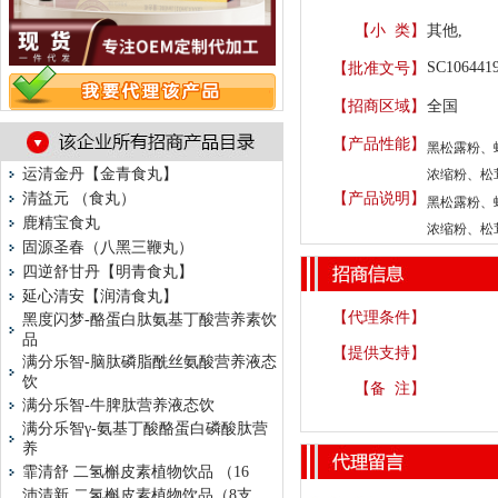
【小 类】
其他,
SC106441
【批准文号】
【招商区域】
全国
【产品性能】
黑松露粉、
运清金丹【金青食丸】
浓缩粉、松
清益元 （食丸）
【产品说明】
黑松露粉、
鹿精宝食丸
浓缩粉、松
固源圣春（八黑三鞭丸）
四逆舒甘丹【明青食丸】
延心清安【润清食丸】
【代理条件】
黑度闪梦-酪蛋白肽氨基丁酸营养素饮
品
【提供支持】
满分乐智-脑肽磷脂酰丝氨酸营养液态
饮
【备 注】
满分乐智-牛脾肽营养液态饮
满分乐智γ-氨基丁酸酪蛋白磷酸肽营
养
霏清舒 二氢槲皮素植物饮品 （16
沛清新 二氢槲皮素植物饮品（8支