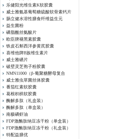
乐健阳光维生素K软胶囊
威士雅氨基葡萄糖硫酸软骨素钙片
肠立健水溶性膳食纤维益生元
益生菌粉
磷脂酰丝氨酸片
欧臣牌褪黑素胶囊
铁皮石斛西洋参黄芪胶囊
喜维他牌B族维生素片
威士雅硒片
破壁灵芝孢子粉胶囊
NMN11000（β-葡聚糖酵母复合
威士雅虫草菌丝体胶囊
番茄红素软胶囊
葛根枳椇软胶囊
酶解多肽（礼盒装）
酶解多肽（单盒装）
南极磷虾油
FDP激酶肽纳豆冻干粉（单盒装）
FDP激酶肽纳豆冻干粉（礼盒装）
特配益膳优