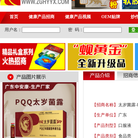
【招商名称】
太岁菌露-
【生产单位】
广东
【产品剂型】
口服液
【产品类别】
食品类