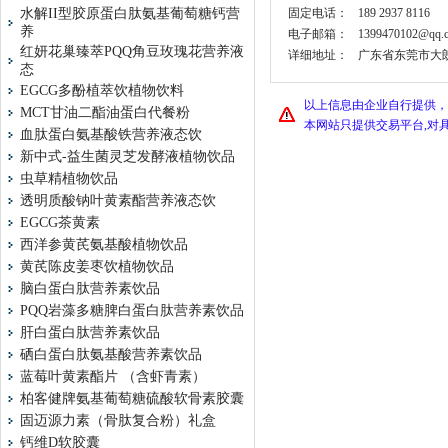
水解II型胶原蛋白肽氨基葡萄糖钙营
固定电话：
189 2937 8116
养
电子邮箱：
1399470102@qq.
红妍花巢臻萃PQQ角豆玫瑰花营养液
详细地址：
广东省东莞市大朗
态
EGCG多酚植萃饮植物饮料
以上信息由企业自行提供，
MCT甘油二酯油蛋白代餐粉
本网站只提供交易平台,对
血肽蛋白氨基酸铁营养液态饮
新中式-益生菌灵芝发酵液植物饮品
虫草精植物饮品
透明质酸钠叶黄素酯营养液态饮
EGCG茶黄素
西洋参黄芪氨基酸植物饮品
黄芪陈皮姜枣饮植物饮品
脑白蛋白肽营养素饮品
PQQ岩藻多糖脾白蛋白肽营养素饮品
肝白蛋白肽营养素饮品
硒白蛋白肽氨基酸营养素饮品
蓝莓叶黄素酯片 （含虾青素）
柏客健牌氨基葡萄糖硫酸软骨素胶囊
固迈源力素（骨肽复合粉）礼盒
钙维D软胶囊