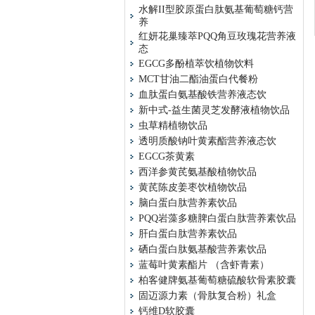
水解II型胶原蛋白肽氨基葡萄糖钙营
养
红妍花巢臻萃PQQ角豆玫瑰花营养液
态
EGCG多酚植萃饮植物饮料
MCT甘油二酯油蛋白代餐粉
血肽蛋白氨基酸铁营养液态饮
新中式-益生菌灵芝发酵液植物饮品
虫草精植物饮品
透明质酸钠叶黄素酯营养液态饮
EGCG茶黄素
西洋参黄芪氨基酸植物饮品
黄芪陈皮姜枣饮植物饮品
脑白蛋白肽营养素饮品
PQQ岩藻多糖脾白蛋白肽营养素饮品
肝白蛋白肽营养素饮品
硒白蛋白肽氨基酸营养素饮品
蓝莓叶黄素酯片 （含虾青素）
柏客健牌氨基葡萄糖硫酸软骨素胶囊
固迈源力素（骨肽复合粉）礼盒
钙维D软胶囊