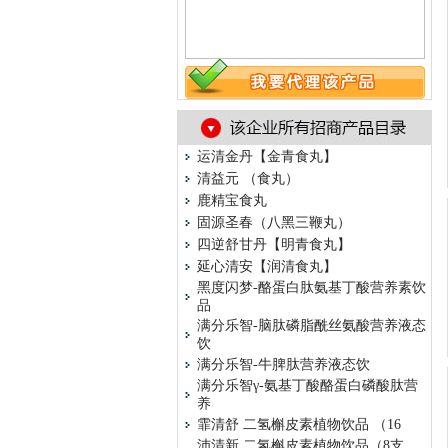
运清金丹【金青食丸】
清益元 （食丸）
鹿精宝食丸
固源圣春（八黑三鞭丸）
四逆舒甘丹【明青食丸】
延心清安【润清食丸】
黑度闪梦-酪蛋白肽氨基丁酸营养素饮
品
满分乐智-脑肽磷脂酰丝氨酸营养液态
饮
满分乐智-牛脾肽营养液态饮
满分乐智γ-氨基丁酸酪蛋白磷酸肽营
养
霏清舒 二氢槲皮素植物饮品 （16
沛清新 二氢槲皮素植物饮品（8支