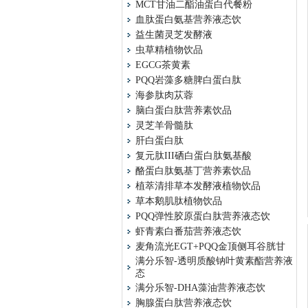
MCT甘油二酯油蛋白代餐粉
血肽蛋白氨基营养液态饮
益生菌灵芝发酵液
虫草精植物饮品
EGCG茶黄素
PQQ岩藻多糖脾白蛋白肽
海参肽肉苁蓉
脑白蛋白肽营养素饮品
灵芝羊骨髓肽
肝白蛋白肽
复元肽III硒白蛋白肽氨基酸
酪蛋白肽氨基丁营养素饮品
植萃清排草本发酵液植物饮品
草本鹅肌肽植物饮品
PQQ弹性胶原蛋白肽营养液态饮
虾青素白番茄营养液态饮
麦角流光EGT+PQQ金顶侧耳谷胱甘
满分乐智-透明质酸钠叶黄素酯营养液
态
满分乐智-DHA藻油营养液态饮
胸腺蛋白肽营养液态饮