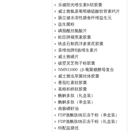
乐健阳光维生素K软胶囊
威士雅氨基葡萄糖硫酸软骨素钙片
肠立健水溶性膳食纤维益生元
益生菌粉
磷脂酰丝氨酸片
欧臣牌褪黑素胶囊
铁皮石斛西洋参黄芪胶囊
喜维他牌B族维生素片
威士雅硒片
破壁灵芝孢子粉胶囊
NMN11000（β-葡聚糖酵母复合
威士雅虫草菌丝体胶囊
番茄红素软胶囊
葛根枳椇软胶囊
酶解多肽（礼盒装）
酶解多肽（单盒装）
南极磷虾油
FDP激酶肽纳豆冻干粉（单盒装）
FDP激酶肽纳豆冻干粉（礼盒装）
特配益膳优