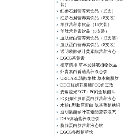
装）
红参石斛营养素饮品（15支）
红参石斛营养素饮品（8支装）
羊肽营养素饮品（16支装）
羊肽营养素饮品（8支装）
血肽蛋白营养素饮品（12支装）
血肽蛋白营养素饮品（8支装）
透明质酸钠叶黄素酯营养液态
EGCG茶黄素
植萃清排 草本发酵液植物饮品
虾青素白番茄营养液态饮
URICARE清酸络肽 草本鹅肌肽
DDCI红妍花巢臻POQ角豆玫
麦角流光EGT+ PQQ金顶侧耳
PQQ弹性胶原蛋白肽营养液态
水解II型胶原蛋白 氨基葡萄糖钙
透明质酸钠叶黄素酯营养液态
DHA藻油营养液态饮
胸腺蛋白肽营养液态饮
EGCG多酚植萃饮